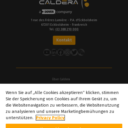
1 rue des Frères Lumière - P.A. d'Eckbolsheim
67201 Eckbolsheim - Frankreich
Tel.
+33 388 210 000
Kontakt
YouTube
LinkedIn
Facebook
Instagram
Twitter
Über Caldera
Unsere Standorte
Wenn Sie auf „Alle Cookies akzeptieren“ klicken, stimmen
Über Dover
Sie der Speicherung von Cookies auf Ihrem Gerät zu, um
Karriere
die Websitenavigation zu verbessern, die Websitenutzung
Partner
zu analysieren und unsere Marketingbemühungen zu
caldera.com © 2026 – Alle Rechte vorbehalten. Alle auf dieser
unterstützen.
Privacy Policy
Website genannten Marken, Logos und Markennamen sind Eigentum
ihrer jeweiligen Inhaber. Alle hier gezeigten Bilder und Fotos