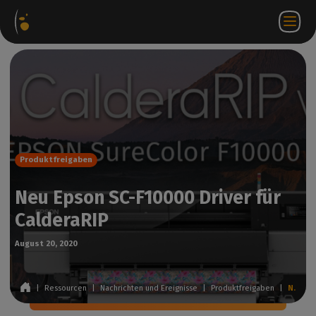
ware-
Internetshop
Partner-
DE
Anmeldung
Kontakt
te
Portal
bei
WorkSpace
Produktfreigaben
Neu Epson SC-F10000 Driver für
CalderaRIP
August 20, 2020
|
Ressourcen
|
Nachrichten und Ereignisse
|
Produktfreigaben
|
Neu Epson SC-F10000 Driver für CalderaRIP