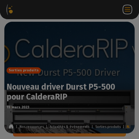
ages
Webstore
Portail
FR
Accéder à
Nous
iels
Partenaire
WorkSpace
contacter
Sorties produits
Nouveau driver Durst P5-500
pour CalderaRIP
15 mars 2023
|
Nos ressources
|
Actualités & événements
|
Sorties produits
|
Nouveau driver Durst P5-500 pour CalderaRIP