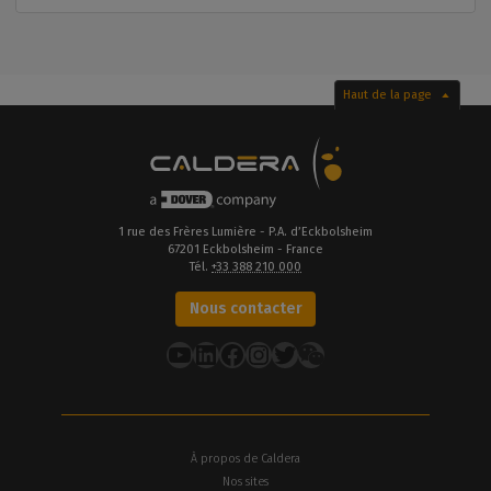
Haut de la page
1 rue des Frères Lumière - P.A. d’Eckbolsheim
67201 Eckbolsheim - France
Tél.
+33 388 210 000
Nous contacter
YouTube
LinkedIn
Facebook
Instagram
Twitter
À propos de Caldera
Nos sites