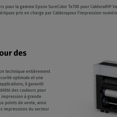
GESTION DE LOGICIELS
votre boîte mail
mpatibles
vers pour la gamme Epson SureColor Tx700 pour CalderaRIP Ve
 intérieure
Découpe
CalderaDock
phériques pris en charge par Calderapour l'impression numéri
phériques
ulti-supports
Gérez vos découpes
Gérez vos solutions Caldera
ortés
n
Automatisation
SOLUTIONS MATÉRIELLES
z la compatibilité de
e
Rationalisez votre
achines
Ordinateurs DELL
production
nds volumes
Stations RIP pré-installées
Spectrophotomètres
our des
Mesurez vos couleurs
s
ion technique entièrement
écurité optimale et une
pplications, il garantit
idélité des couleurs pour
ne impression à grande
ux points de vente, ainsi
es impressions du secteur