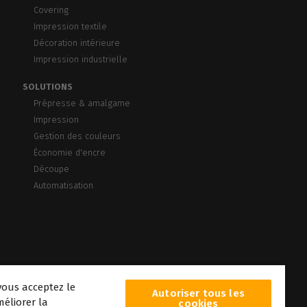
Covering
Impression textile
Décoration intérieure
Impression industrielle
SOLUTIONS
Prépresse & amalgame
Impression
Gestion des couleurs
Économie d'encre
Découpe
Automatisation
vous acceptez le
Autoriser tous les
éliorer la
cookies