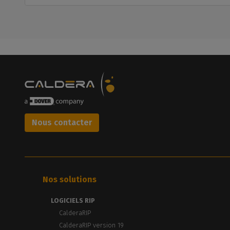
Nous contacter
Nos solutions
LOGICIELS RIP
CalderaRIP
CalderaRIP version 19