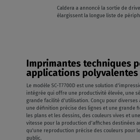
Licences RIP perpétuelles
OS co
Caldera a annoncé la sortie de dri
Décoration
Modules CalderaRIP
élargissent la longue liste de péri
Péri
Impression m
Découvrez les modules
supp
CalderaRIP et leurs nombreux
Impressio
Vérifie
avantages
industriell
vos m
Gérez de gra
API REST
CalderaConnect
Votre solution d'API REST
Imprimantes techniques p
applications polyvalente
DTF - RIP DTG
Caldera
Le modèle SC-T7700D est une solution d'impress
Logiciel RIP pour l'impression
intégrée qui offre une productivité élevée, une s
DTF
grande facilité d'utilisation. Conçu pour diverses a
Caldera Direct-to-
une définition précise des lignes et une grande f
Garment
les plans et les dessins, des couleurs vives et u
RIP pour l'impression DTG
vitesse pour la production d'affiches destinées a
qu'une reproduction précise des couleurs pour l
public.