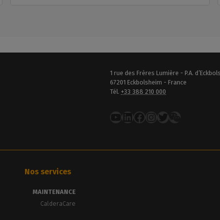
1 rue des Frères Lumière - P.A. d’Eckbo
67201 Eckbolsheim - France
Tél.
+33 388 210 000
YouTube
LinkedIn
Facebook
Instagram
Twitter
Nos services
MAINTENANCE
CalderaCare