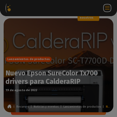
Paquetes
Tienda
Portal
ES
Iniciar
Póngase en
de
web
de
sesión
contacto
software
socios
WorkSpace
con
nosotros
Lanzamientos de productos
Nuevo Epson SureColor Tx700
drivers para CalderaRIP
19 de agosto de 2022
|
Recursos
|
Noticias y eventos
|
Lanzamientos de productos
|
Nuevo Epson SureColor Tx700 drivers para CalderaRIP