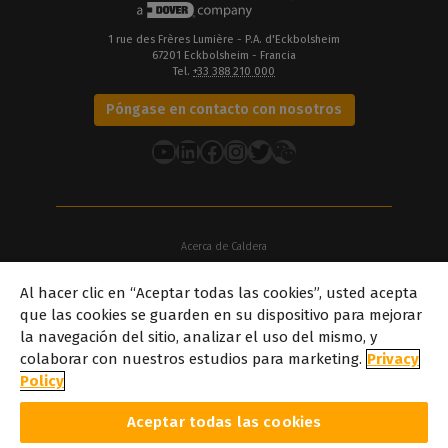
1 rue des Frères Lumière - P.A. d'Eckbolsheim
67201 Eckbolsheim - Francia
Tel.
+33 388 210 000
Póngase en contacto con nosotros
YouTube
LinkedIn
Facebook
Instagram
Twitter
Acerca de Caldera
Nuestras sedes
Al hacer clic en “Aceptar todas las cookies”, usted acepta
Acerca de Dover
que las cookies se guarden en su dispositivo para mejorar
Carreras profesionales
la navegación del sitio, analizar el uso del mismo, y
Socios
colaborar con nuestros estudios para marketing.
Privacy
caldera.com © 2026 — Todos los derechos reservados. Todas las
Policy
marcas comerciales, logotipos y nombres de marcas mencionados
en este sitio web son propiedad de sus respectivos propietarios.
Aceptar todas las cookies
Todas las imágenes y fotografías que aparecen aquí son propiedad
intelectual de sus respectivos propietarios. Caldera el derecho de