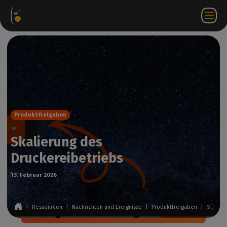
ware-
Internetshop
Partner-
DE
Anmeldung
Kontakt
te
Portal
bei
WorkSpace
Produktfreigaben
Skalierung des
Druckereibetriebs
13. Februar 2026
|
Ressourcen
|
Nachrichten und Ereignisse
|
Produktfreigaben
|
Skalierung des Druckereibetriebs