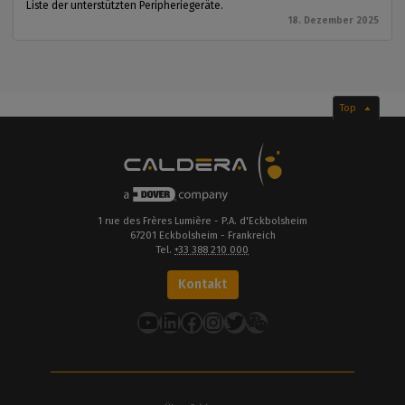
Liste der unterstützten Peripheriegeräte.
18. Dezember 2025
Top
1 rue des Frères Lumière - P.A. d'Eckbolsheim
67201 Eckbolsheim - Frankreich
Tel.
+33 388 210 000
Kontakt
YouTube
LinkedIn
Facebook
Instagram
Twitter