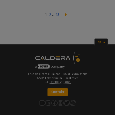
1
2
...
13
Top
1 rue des Frères Lumière - P.A. d'Eckbolsheim
67201 Eckbolsheim - Frankreich
Tel.
+33 388 210 000
Kontakt
YouTube
LinkedIn
Facebook
Instagram
Twitter