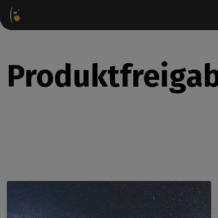
Software-
Internetshop
Partner-
Anmeldung bei
Kontak
Pakete
Portal
WorkSpace
Produktfreiga