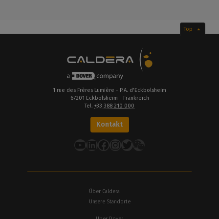
Top
1 rue des Frères Lumière - P.A. d'Eckbolsheim
67201 Eckbolsheim - Frankreich
Tel.
+33 388 210 000
Kontakt
YouTube
LinkedIn
Facebook
Instagram
Twitter
Über Caldera
Unsere Standorte
Über Dover