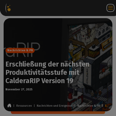
oftware-
Internetshop
Partner-
DE
Anmeldung
Kontakt
akete
Portal
bei
WorkSpace
Nachrichten & PR
Erschließung der nächsten
Produktivitätsstufe mit
CalderaRIP Version 19
November 27, 2025
|
Ressourcen
|
Nachrichten und Ereignisse
|
Nachrichten & PR
|
Erschließung der nächsten Produktivitätsstufe mit CalderaRIP Version 19