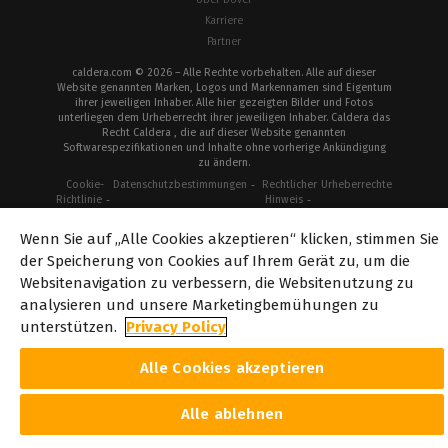
Karriere
Partner
caldera.com © 2026 – Alle Rechte vorbehalten. Alle auf dieser
Website genannten Marken, Logos und Markennamen sind Eigentum
ihrer jeweiligen Inhaber. Alle hier gezeigten Bilder und Fotos
unterliegen dem Urheberrecht ihrer jeweiligen Inhaber. Caldera das
Recht Caldera , die auf dieser Website genannten
Softwarespezifikationen und Inhalte ohne vorherige Ankündigung
zu ändern.
Cookie-
Datenschutzbestimmungen
Rechtlicher
Urheberrechte
Richtlinie
Hinweis
Wenn Sie auf „Alle Cookies akzeptieren“ klicken, stimmen Sie
der Speicherung von Cookies auf Ihrem Gerät zu, um die
Websitenavigation zu verbessern, die Websitenutzung zu
analysieren und unsere Marketingbemühungen zu
unterstützen.
Privacy Policy
Alle Cookies akzeptieren
Alle ablehnen