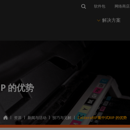
软件包
网络商店
解决方案
市场与应用
IP 软件
维护
新闻与见解
解决方案
套料软件
有
与热线
标识和图案
CalderaRIP
CalderaCare
博客、新闻与活动
印前与Nesting
PrimeCenter
获得技术支持
印刷视觉传播
推动您的印刷和切割生产
始终保持生产运行
我们的所有最新文章
准备打印和剪切文件
管理印前、作业准备
访问
程和排版
并联系
enter
软标识
CalderaRIP 第 19 版
专业服务
成功案例
印刷
队。
RIP 的优势
印刷生产软件
我们的技术文档
在柔性介质上打印
CalderaRIP 的新功能
客户故事和使用案例
推动印刷生产
培训Center
登
Caldera PrimeRI
获得快速有效的培训
要求
包装
年度订阅
打印实验室网络研讨会
色彩管理
智能打印工作流管理
硬件和操作系统的兼容性
在乙烯基承印物上打印
入门级订阅RIP
观看我们的网络研讨会
掌握色彩输出
软件管理
的外设
纺织品印花
永久许可证
通讯
节省墨水
|
资源
|
新闻与活动
|
技巧与见解
|
CalderaRIP集中式RIP 的优势
打印机和切割机的兼容性
印花时装和运动装
永久性RIP 许可协议
在您的邮箱中直接接收我们的
减少墨水消耗
CalderaDock
新闻
管理所有Caldera 解