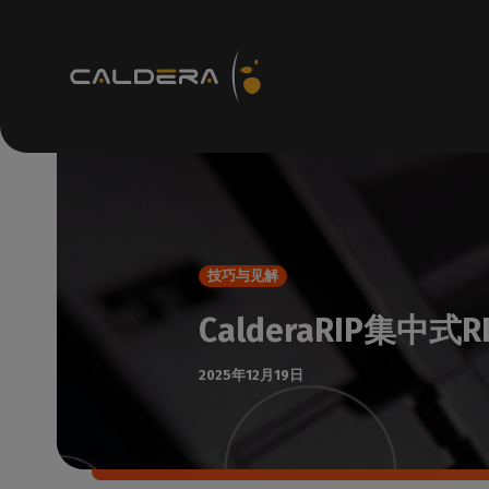
技术资源
R
支持
如何
技巧与见解
知识c
CalderaRIP集中式
访问
技术
2025年12月19日
检查
支持
检查