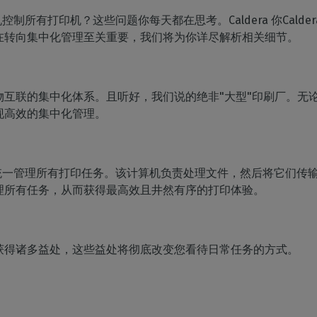
家居装饰
CalderaRIP 模块
切割
控制所有打印机？这些问题你每天都在思考。Caldera 你Cald
印花室内装饰
了解 CalderaRIP 模块及其强大
硬件
管理从印刷到切割的工作
优势
程
在转向集中化管理至关重要，我们将为你详尽解析相关细节。
DELL 计算机
工业印刷
CalderaConnect REST
自动化
预装RIP 站，便于安装
管理您的工业生产
API
简化生产流程
分光光度计
您的 REST API 解决方案
物互联的集中化体系。且听好，我们说的绝非"大型"印刷厂。无
颜色测量仪器
现高效的集中化管理。
TF - DTGRIP 软件
Caldera 直接制作电影
RIP DTF 打印软件
机统一管理所有打印任务。该计算机负责处理文件，然后将它们传
Caldera 直接到服装
理所有任务，从而获得最高效且井然有序的打印体验。
用于 DTG 印刷的RIP 软件
获得诸多益处，这些益处将彻底改变您看待日常任务的方式。