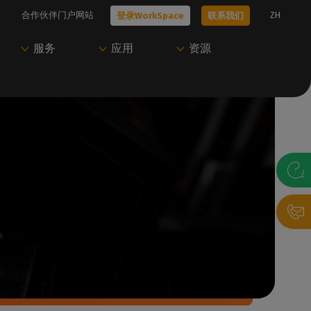
合作伙伴门户网站
ZH
登录WorkSpace
联系我们
服务
应用
资源
技术问题？
只需一个账户即可访
开始使用Caldera
尝试Caldera
问Caldera
、工作流
我们的所有技术文档
我们的专家可以帮助您选择最适合您需
联系我们，与我们的专家预约演示，或开
Caldera 支持团
求的解决方案
始免费试用。
访问我们的用户门户，下载资源并管理您
的Caldera 解决方案。
联系我们
获取演示
录帮助台
P
登录WorkSpace
决方案