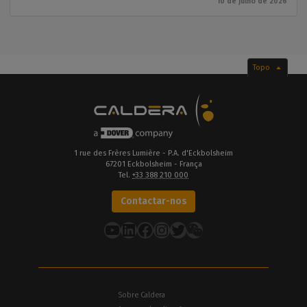
10 de julho de 2026
Topo
1 rue des Frères Lumière - P.A. d'Eckbolsheim
67201 Eckbolsheim - França
Tel.
+33 388 210 000
Contactar-nos
YouTube
LinkedIn
Facebook
Instagram
Twitter
Sobre Caldera