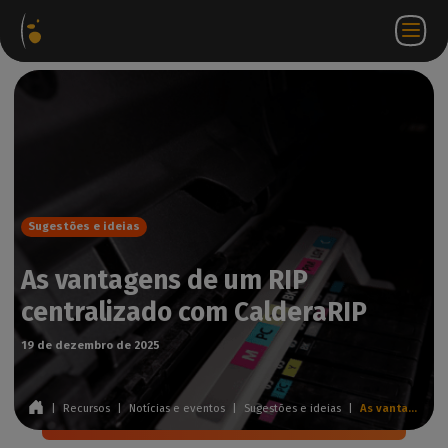
Pacotes
Loja
Portal do
PT
Aceder a
Contactar-
de
virtual
parceiro
WorkSpace
nos
software
Sugestões e ideias
As vantagens de um RIP
centralizado com CalderaRIP
19 de dezembro de 2025
|
Recursos
|
Notícias e eventos
|
Sugestões e ideias
|
As vantagens de um RIP centralizado com CalderaRIP