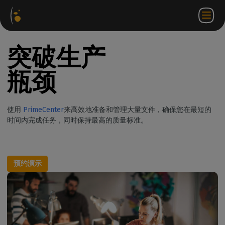
软件
网络
合作伙伴门
ZH
登录
联系
包
商店
户网站
WorkSpace
我们
突破生产
瓶颈
使用
PrimeCenter
来高效地准备和管理大量文件，确保您在最短的
时间内完成任务，同时保持最高的质量标准。
预约演示