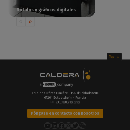
Rótulos y gráficos digitales
Comunicación visual impresa con Caldera
Top
1 rue des Frères Lumière - P.A. d'Eckbolsheim
67201 Eckbolsheim - Francia
Tel.
+33 388 210 000
Póngase en contacto con nosotros
YouTube
LinkedIn
Facebook
Instagram
Twitter