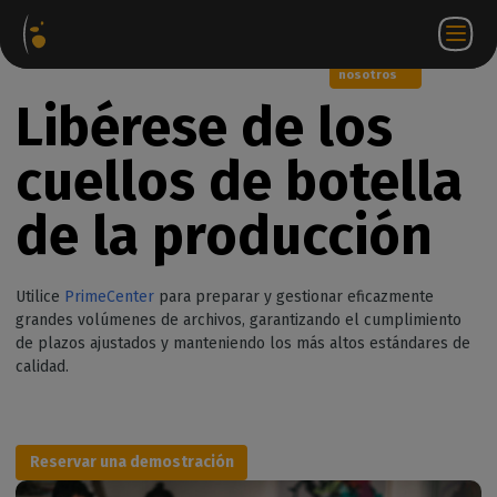
Paquetes
Tienda
Portal
ES
Iniciar
Póngase en
de
web
de
sesión
contacto
software
socios
WorkSpace
con
nosotros
Libérese de los
cuellos de botella
de la producción
Utilice
PrimeCenter
para preparar y gestionar eficazmente
grandes volúmenes de archivos, garantizando el cumplimiento
de plazos ajustados y manteniendo los más altos estándares de
calidad.
Reservar una demostración