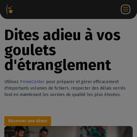
ages
Webstore
Portail
FR
Accéder à
Nous
iels
Partenaire
WorkSpace
contacter
Dites adieu à vos
goulets
d'étranglement
Utilisez
PrimeCenter
pour préparer et gérer efficacement
d'importants volumes de fichiers, respecter des délais serrés
tout en maintenant les normes de qualité les plus élevées.
Réserver une démo