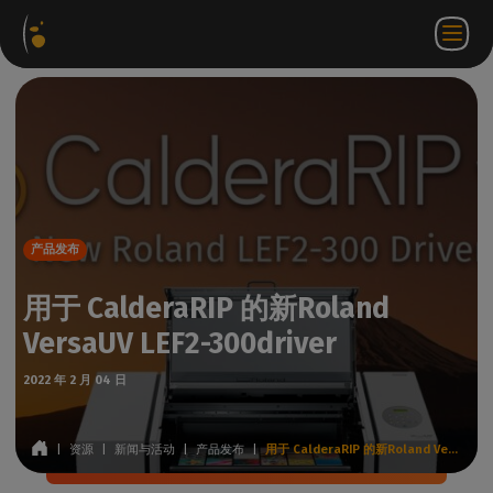
软件
网络
合作伙伴门
ZH
登录
联系
包
商店
户网站
WorkSpace
我们
产品发布
用于 CalderaRIP 的新Roland
VersaUV LEF2-300driver
2022 年 2 月 04 日
|
资源
|
新闻与活动
|
产品发布
|
用于 CalderaRIP 的新Roland VersaUV LEF2-300driver