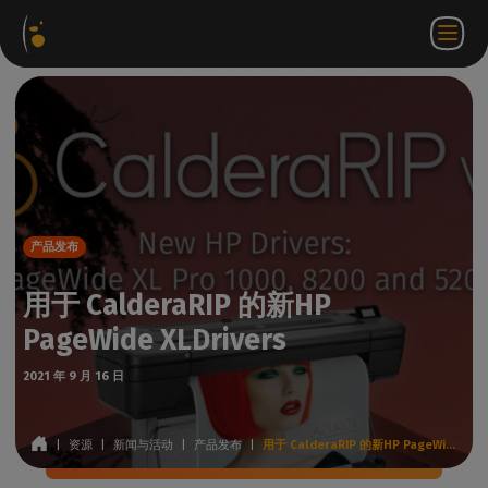
软件
网络
合作伙伴门
ZH
登录
联系
包
商店
户网站
WorkSpace
我们
产品发布
用于 CalderaRIP 的新HP
PageWide XLDrivers
2021 年 9 月 16 日
|
资源
|
新闻与活动
|
产品发布
|
用于 CalderaRIP 的新HP PageWide XLDrivers