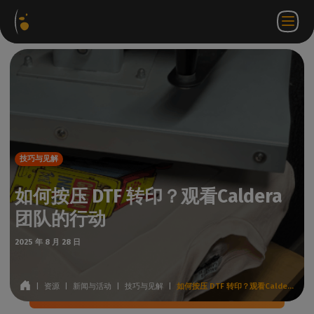
软件
网络
合作伙伴门
ZH
登录
联系
包
商店
户网站
WorkSpace
我们
技巧与见解
如何按压 DTF 转印？观看Caldera
团队的行动
2025 年 8 月 28 日
|
资源
|
新闻与活动
|
技巧与见解
|
如何按压 DTF 转印？观看Caldera团队的行动