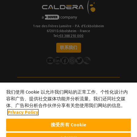
1 rue des Frères Lumière - P.A. d'Eckbolsheim
67201 Eckbolsheim - France
Tel.
+33 388 210 000
联系我们
YouTube
LinkedIn
在 Facebook 上
Instagram
推特
关于Caldera
我们使用 Cookie 以允许我们网站的正常工作、个性化设计内
我们的地点
容和广告、提供社交媒体功能并分析流量。我们还同社交媒
体、广告和分析合作伙伴分享有关您使用我们网站的信息。
关于Dover
Privacy Policy
职业生涯
合作伙伴
接受所有 Cookie
caldera.com © 2026 — 保留所有权利。本网站提及的所有商标、标识
及品牌名称均为其各自所有者的财产。此处展示的所有图像和照片版