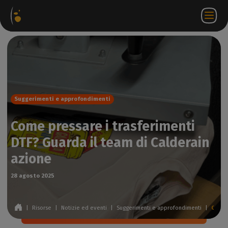
hetti
Negozio
Portale
IT
Accedi a
Contattateci
ware
web
partner
WorkSpace
Suggerimenti e approfondimenti
Come pressare i trasferimenti
DTF? Guarda il team di Calderain
azione
28 agosto 2025
|
Risorse
|
Notizie ed eventi
|
Suggerimenti e approfondimenti
|
Come pressare i trasferimenti DTF? Guarda il team di Calderain azione