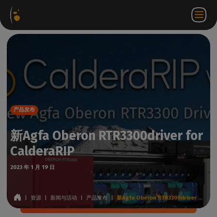
软件
网络
合作伙伴门
ZH
登录
联系
包
商店
户网站
WorkSpace
我们
产品发布
新Agfa Oberon RTR3300driver for
CalderaRIP
2023 年 1 月 19 日
|
资源
|
新闻与活动
|
产品发布
|
新Agfa Oberon RTR3300driver for CalderaRIP