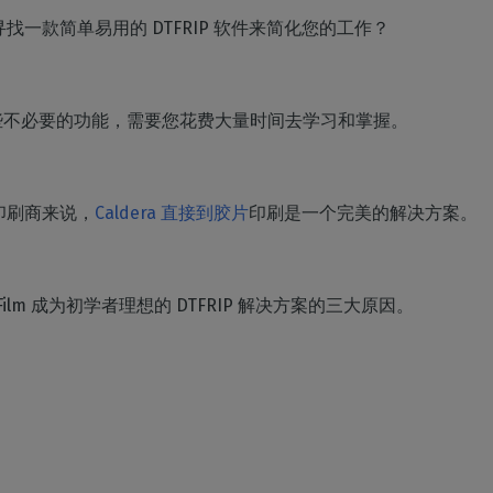
家居装饰
CalderaRIP 模块
切割
找一款简单易用的 DTFRIP 软件来简化您的工作？
印花室内装饰
了解 CalderaRIP 模块及其强大
硬件
管理从印刷到切割的工作
优势
程
DELL 计算机
工业印刷
CalderaConnect REST
自动化
预装RIP 站，便于安装
管理您的工业生产
一些不必要的功能，需要您花费大量时间去学习和掌握。
API
简化生产流程
分光光度计
您的 REST API 解决方案
颜色测量仪器
TF - DTGRIP 软件
印刷商来说，
Caldera 直接到胶片
印刷是一个完美的解决方案。
Caldera 直接制作电影
RIP DTF 打印软件
Caldera 直接到服装
to-Film 成为初学者理想的 DTFRIP 解决方案的三大原因。
用于 DTG 印刷的RIP 软件