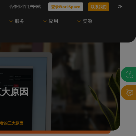
合作伙伴门户网站
ZH
登录WorkSpace
联系我们
服务
应用
资源
技术问题？
只需一个账户即可访
开始使用Caldera
尝试Caldera
问Caldera
、工作流
我们的所有技术文档
我们的专家可以帮助您选择最适合您需
联系我们，与我们的专家预约演示，或开
Caldera 支持团
求的解决方案
始免费试用。
访问我们的用户门户，下载资源并管理您
的Caldera 解决方案。
的三大原因
联系我们
获取演示
录帮助台
P
登录WorkSpace
初学者的三大原因
决方案