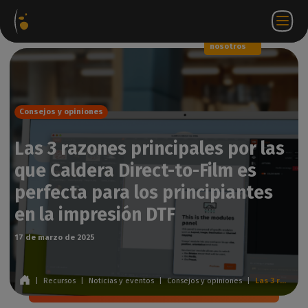
Paquetes
Tienda
Portal
ES
Iniciar
Póngase en
de
web
de
sesión
contacto
software
socios
WorkSpace
con
nosotros
Consejos y opiniones
Las 3 razones principales por las
que Caldera Direct-to-Film es
perfecta para los principiantes
en la impresión DTF
17 de marzo de 2025
|
Recursos
|
Noticias y eventos
|
Consejos y opiniones
|
Las 3 razones principales por las que Caldera Direct-to-Film es perfecta para los principiantes en la impresión DTF