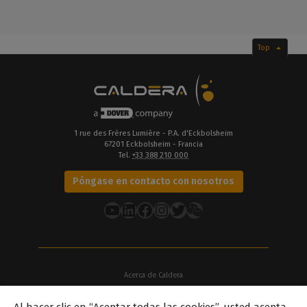
Top
1 rue des Frères Lumière - P.A. d'Eckbolsheim
67201 Eckbolsheim - Francia
Tel.
+33 388 210 000
Póngase en contacto con nosotros
YouTube
LinkedIn
Facebook
Instagram
Twitter
Acerca de Caldera
Nuestras sedes