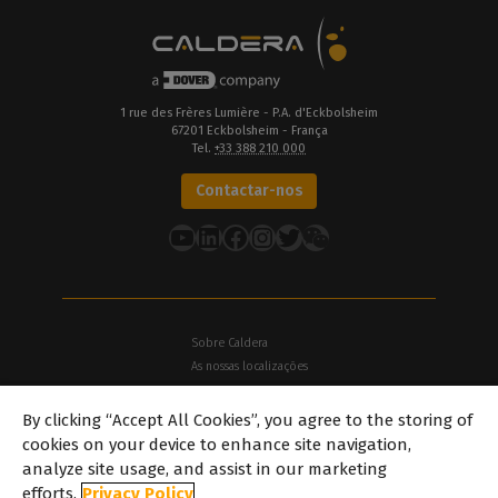
1 rue des Frères Lumière - P.A. d'Eckbolsheim
67201 Eckbolsheim - França
Tel.
+33 388 210 000
Contactar-nos
YouTube
LinkedIn
Facebook
Instagram
Twitter
Sobre Caldera
As nossas localizações
Sobre Dover
By clicking “Accept All Cookies”, you agree to the storing of
Carreiras
cookies on your device to enhance site navigation,
Parceiros
analyze site usage, and assist in our marketing
caldera.com © 2026 — Todos os direitos reservados. Todas as
efforts.
Privacy Policy