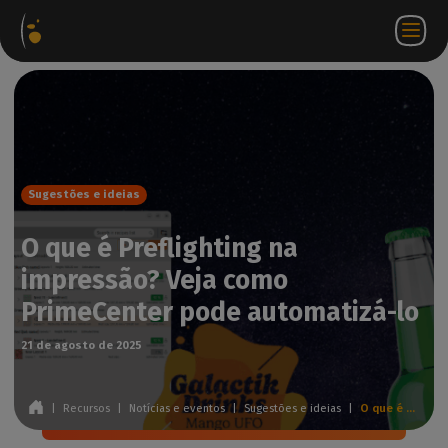
Pacotes
Loja
Portal do
PT
Aceder a
Contactar-
de
virtual
parceiro
WorkSpace
nos
software
Sugestões e ideias
O que é Preflighting na
impressão? Veja como
PrimeCenter pode automatizá-lo
21 de agosto de 2025
|
Recursos
|
Notícias e eventos
|
Sugestões e ideias
|
O que é Preflighting na impressão? Veja como PrimeCenter pode automatizá-lo