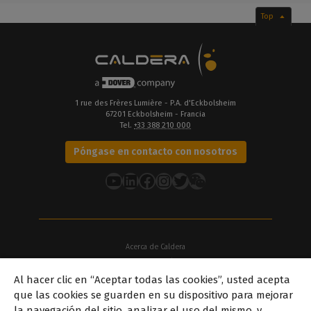
Top
1 rue des Frères Lumière - P.A. d'Eckbolsheim
67201 Eckbolsheim - Francia
Tel.
+33 388 210 000
Póngase en contacto con nosotros
YouTube
LinkedIn
Facebook
Instagram
Twitter
Acerca de Caldera
Nuestras sedes
Al hacer clic en “Aceptar todas las cookies”, usted acepta
Acerca de Dover
que las cookies se guarden en su dispositivo para mejorar
Carreras profesionales
la navegación del sitio, analizar el uso del mismo, y