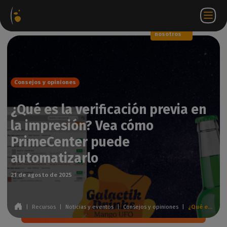
Paquetes
Tienda
Portal
ES
Iniciar
Póngase en
de
web
de
sesión
contacto
software
socios
WorkSpace
con
nosotros
Consejos y opiniones
¿Qué es la verificación previa en
la impresión? Vea cómo
PrimeCenter puede
automatizarlo
21 de agosto de 2025
|
Recursos
|
Noticias y eventos
|
Consejos y opiniones
|
¿Qué es la verificación previa en la impresión? Vea cómo PrimeCenter puede automatizarlo