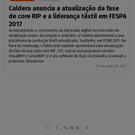
Caldera anuncia a atualização da fase
de core RIP e a liderança têxtil em FESPA
2017
Acompanhando o crescimento da impressão digital nos mercados de
sinalização suave, decoração e vestuário, a Caldera apresentará a sua
plataforma de produção têxtil actualizada, TextilePro, em FESPA 2017. Na
feira de Hamburgo, o fabricante também apresentará uma atualização
da fase da sua suite core RIP , V11, com as suas populares versões
VisualRIP+ e GrandRIP+ e o seu software de fluxo de trabalho acessível e
poderoso, StreamLive.
03 de maio de 2017
1
...
14
15
16