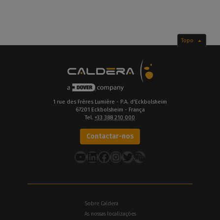
Topo
1 rue des Frères Lumière - P.A. d'Eckbolsheim
67201 Eckbolsheim - França
Tel.
+33 388 210 000
Contactar-nos
YouTube
LinkedIn
Facebook
Instagram
Twitter
Sobre Caldera
As nossas localizações