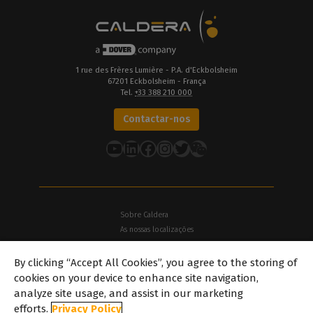
1 rue des Frères Lumière - P.A. d'Eckbolsheim
67201 Eckbolsheim - França
Tel.
+33 388 210 000
Contactar-nos
YouTube
LinkedIn
Facebook
Instagram
Twitter
Sobre Caldera
As nossas localizações
Sobre Dover
By clicking “Accept All Cookies”, you agree to the storing of
Carreiras
cookies on your device to enhance site navigation,
Parceiros
analyze site usage, and assist in our marketing
caldera.com © 2026 — Todos os direitos reservados. Todas as
efforts.
Privacy Policy