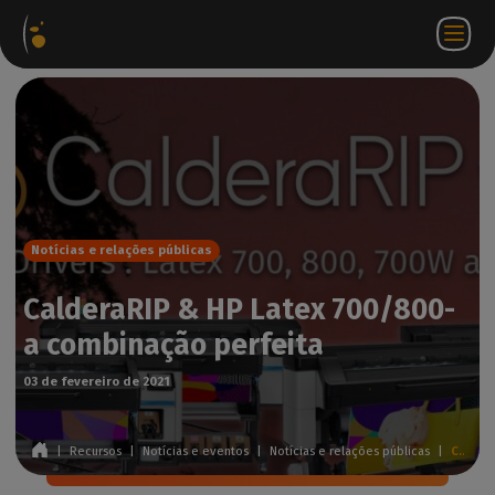
Pacotes
Loja
Portal do
PT
Aceder a
Contactar-
de
virtual
parceiro
WorkSpace
nos
software
Notícias e relações públicas
CalderaRIP & HP Latex 700/800-
a combinação perfeita
03 de fevereiro de 2021
|
Recursos
|
Notícias e eventos
|
Notícias e relações públicas
|
CalderaRIP & HP Latex 700/800- a combinação perfeita