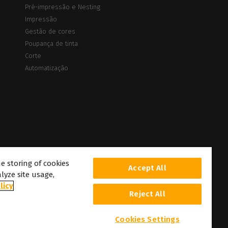
Pré-impressão e Nesting
Impressão
Gestão de cores
Poupança de tinta
Corte
Automatização
he storing of cookies
Accept All
lyze site usage,
licy
Reject All
lizações
Cookies Settings