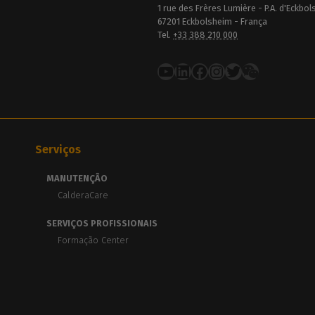
1 rue des Frères Lumière - P.A. d'Eckbo
67201 Eckbolsheim - França
Tel.
+33 388 210 000
YouTube
LinkedIn
Facebook
Instagram
Twitter
Serviços
MANUTENÇÃO
CalderaCare
SERVIÇOS PROFISSIONAIS
Formação Center