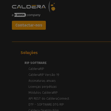
Contactar-nos
Soluções
RIP SOFTWARE
CalderaRIP
CalderaRIP Versão 19
Assinaturas anuais
Licenças perpétuas
Módulos CalderaRIP
API REST do CalderaConnect
DTF - SOFTWARE DTG RIP
Caldera Diret-to-Film