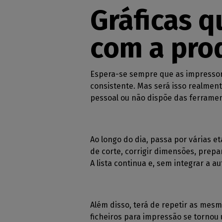
Peri
Licenças perp
Moda 
Gráficas 
supo
despo
Módulos C
Verifi
Deco
Conheça os m
com a pro
das su
CalderaRIP e a
Decor
máquin
poderosas va
Impr
API REST d
Gerir 
Espera-se sempre que as impresso
CalderaCo
indust
consistente. Mas será isso realment
A sua solução 
pessoal ou não dispõe das ferrame
DTF - SOFTWARE 
Caldera Di
Ao longo do dia, passa por várias et
RIP software 
de DTF
de corte, corrigir dimensões, prepa
A lista continua e, sem integrar a 
Caldera D
para a ro
Software RIP 
DTG
Além disso, terá de repetir as mesm
ficheiros para impressão se tornou