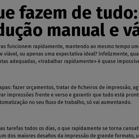
féricos
étuas RIP
estampada e roupa de
Boletim informativo
que fazem de tudo
GESTÃO DE SOFTWARE
rtados
rto
Poupança de tinta
Receba as nossas notícias
alderaRIP
que a compatibilidade
CalderaDock
diretamente na sua caixa de
Reduzir o consumo de tinta
ração de casa
ódulos
dução manual e v
as impressoras e
correio
Gerir todas as suas soluções
s suas
ação interior impressa
Corte
as de corte
Caldera
ntagens
Gerir fluxos de trabalho de
essão industrial
HARDWARE
impressão para corte
o
a sua produção
ras funcionem rapidamente, mantendo ao mesmo tempo uma
DELL computadores
nnect
rial
Automatização
e viável, ou apenas uma expectativa ideal? Infelizmente, qu
Estações RIP pré-instaladas
de API REST
Simplifique a sua produção
ntas adequadas, «trabalhar rapidamente» é quase impossível
para uma configuração fácil
DTG RIP
Espectrofotómetros
ret-to-Film
Instrumentos de medição da
apas: fazer orçamentos, tratar de ficheiros de impressão, ag
para impressão
cor
rar impressões frente e verso e garantir que tudo está pron
automatização no seu fluxo de trabalho, só vai aumentando.
iretamente
upa
para impressão
as tarefas todos os dias, o que rapidamente se torna cansat
 um dos maiores desafios da impressão de grande formato, u