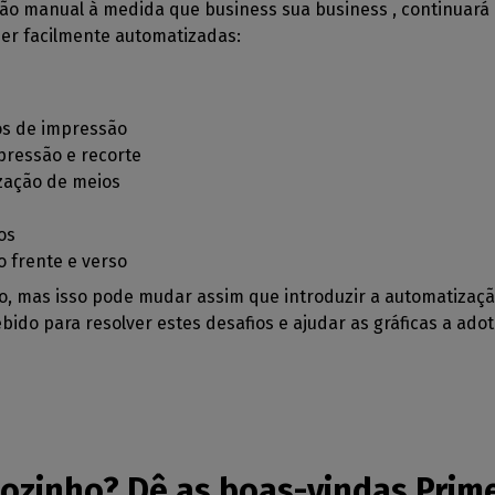
ão manual à medida que business sua business , continuará 
er facilmente automatizadas:
os de impressão
pressão e recorte
ização de meios
os
 frente e verso
 mas isso pode mudar assim que introduzir a automatização
ido para resolver estes desafios e ajudar as gráficas a ado
 sozinho? Dê as boas-vindas Prim