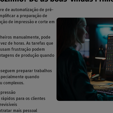
re de automatização de pré-
mplificar a preparação de
ução de impressão e corte em
icheiros manualmente, pode
vez de horas. As tarefas que
causam frustração podem
antagens de produção quando
onseguem preparar trabalhos
especialmente quando
ou complexos.
mpressão
ápidos para os clientes
evisíveis
tratar mais pessoal