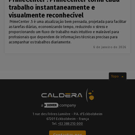
trabalho instantaneamente e
visualmente reconhecível
PrimeCenter .5 é uma atualização bem pensada, projetada para facilitar
as tarefas diárias, economizando tempo, reduzindo o stress e
proporcionando um fluxo de trabalho mais intuitivo e maleável para
profissionais que dependem de informações técnicas precisas para
acompanhar os trabalhos diariamente.
6 de janeiro de 2026
Topo
1 rue des Frères Lumière - P.A. d'Eckbolsheim
67201 Eckbolsheim - França
Tel.
+33 388 210 000