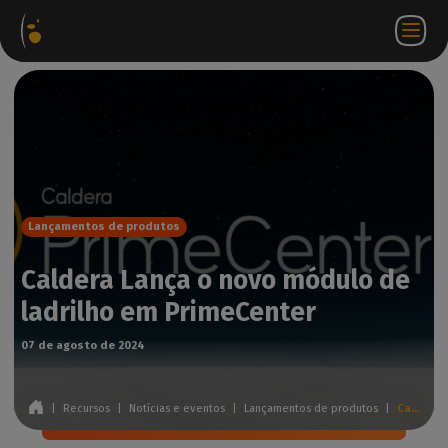
Pacotes
Loja
Portal do
PT
Aceder a
Contactar-
de
virtual
parceiro
WorkSpace
nos
software
Lançamentos de produtos
Caldera Lança o novo módulo de
ladrilho em PrimeCenter
07 de agosto de 2024
|
Recursos
|
Notícias e eventos
|
Lançamentos de produtos
|
Caldera Lança o novo módulo de ladrilho em PrimeCenter