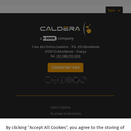
Topo
1 rue des Frères Lumière - P.A. d'Eckbolsheim
67201 Eckbolsheim - França
Tel.
+33 388 210 000
Contactar-nos
YouTube
LinkedIn
Facebook
Instagram
Twitter
Sobre Caldera
As nossas localizações
Sobre Dover
By clicking “Accept All Cookies”, you agree to the storing of
Carreiras