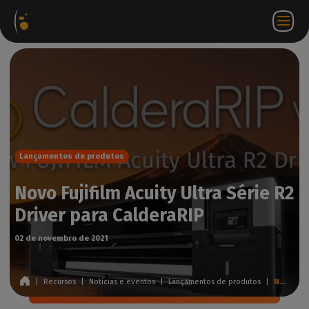
Pacotes
Loja
Portal do
PT
Aceder a
Contactar-
de
virtual
parceiro
WorkSpace
nos
software
Lançamentos de produtos
Novo Fujifilm Acuity Ultra Série R2
Driver para CalderaRIP
02 de novembro de 2021
|
Recursos
|
Notícias e eventos
|
Lançamentos de produtos
|
Novo Fujifilm Acuity Ultra Série R2 Driver para CalderaRIP