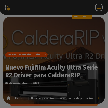
Paquetes
Tienda
Portal
ES
Iniciar
Póngase en
de
web
de
sesión
contacto
software
socios
WorkSpace
con
nosotros
Lanzamientos de productos
Nuevo Fujifilm Acuity Ultra Serie
R2 Driver para CalderaRIP
02 de noviembre de 2021
|
Recursos
|
Noticias y eventos
|
Lanzamientos de productos
|
Nuevo Fujifilm Acuity Ultra Serie R2 Driver para CalderaRIP