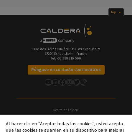
Top
1 rue des Frères Lumière - P.A. d'Eckbolsheim
67201 Eckbolsheim - Francia
Tel.
+33 388 210 000
Póngase en contacto con nosotros
YouTube
LinkedIn
Facebook
Instagram
Twitter
Acerca de Caldera
Nuestras sedes
Al hacer clic en “Aceptar todas las cookies”, usted acepta
Acerca de Dover
que las cookies se guarden en su dispositivo para mejorar