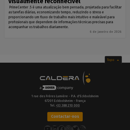
visualmente reconhecível
PrimeCenter .5 é uma atualização bem pensada, projetada para facilitar
as tarefas diárias, economizando tempo, reduzindo o stress e
proporcionando um fluxo de trabalho mais intuitivo e maleável para
profissionais que dependem de informações técnicas precisas para
acompanhar os trabalhos diariamente.
6 de janeiro de 2026
Topo
1 rue des Frères Lumière - P.A. d'Eckbolsheim
67201 Eckbolsheim - França
Tel.
+33 388 210 000
Contactar-nos
YouTube
LinkedIn
Facebook
Instagram
Twitter