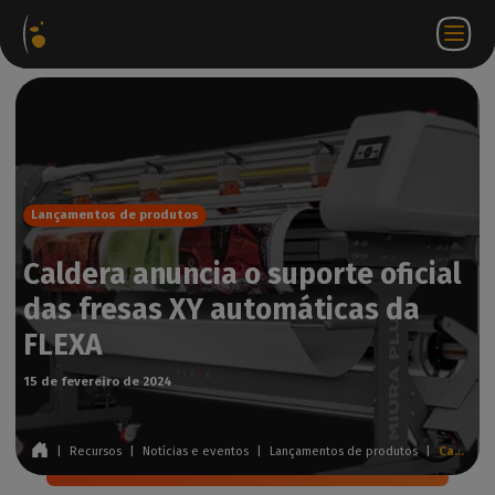
Pacotes
Loja
Portal do
PT
Aceder a
Contactar-
de
virtual
parceiro
WorkSpace
nos
software
Lançamentos de produtos
Caldera anuncia o suporte oficial
das fresas XY automáticas da
FLEXA
15 de fevereiro de 2024
|
Recursos
|
Notícias e eventos
|
Lançamentos de produtos
|
Caldera anuncia o suporte oficial das fresas XY automáticas da FLEXA