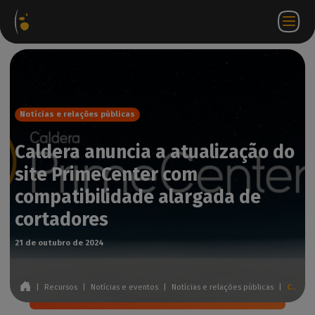
Pacotes
Loja
Portal do
PT
Aceder a
Contactar-
de
virtual
parceiro
WorkSpace
nos
software
Notícias e relações públicas
Caldera anuncia a atualização do
site PrimeCenter com
compatibilidade alargada de
cortadores
21 de outubro de 2024
|
Recursos
|
Notícias e eventos
|
Notícias e relações públicas
|
Caldera anuncia a atualização do site PrimeCenter com compatibilidade alargada de cortadores