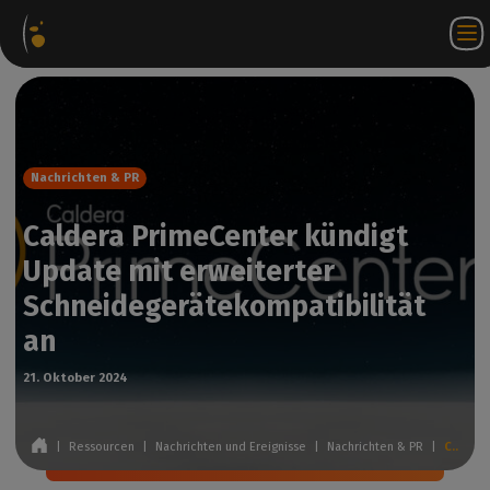
oftware-
Internetshop
Partner-
DE
Anmeldung
Kontakt
akete
Portal
bei
WorkSpace
Nachrichten & PR
Caldera PrimeCenter kündigt
Update mit erweiterter
Schneidegerätekompatibilität
an
21. Oktober 2024
|
Ressourcen
|
Nachrichten und Ereignisse
|
Nachrichten & PR
|
Caldera PrimeCenter kündigt Update mit erweiterter Schneidegerätekompatibilität an