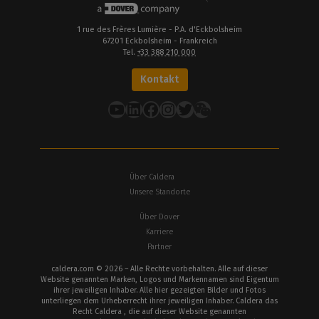
1 rue des Frères Lumière - P.A. d'Eckbolsheim
67201 Eckbolsheim - Frankreich
Tel.
+33 388 210 000
Kontakt
YouTube
LinkedIn
Facebook
Instagram
Twitter
Über Caldera
Unsere Standorte
Über Dover
Karriere
Partner
caldera.com © 2026 – Alle Rechte vorbehalten. Alle auf dieser
Website genannten Marken, Logos und Markennamen sind Eigentum
ihrer jeweiligen Inhaber. Alle hier gezeigten Bilder und Fotos
unterliegen dem Urheberrecht ihrer jeweiligen Inhaber. Caldera das
Recht Caldera , die auf dieser Website genannten