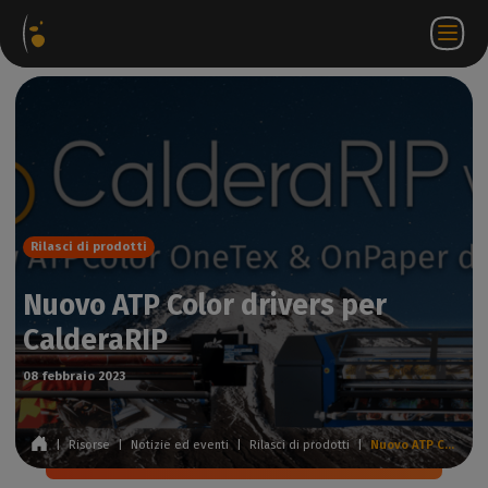
hetti
Negozio
Portale
IT
Accedi a
Contattateci
ware
web
partner
WorkSpace
Rilasci di prodotti
Nuovo ATP Color drivers per
CalderaRIP
08 febbraio 2023
|
Risorse
|
Notizie ed eventi
|
Rilasci di prodotti
|
Nuovo ATP Color drivers per CalderaRIP