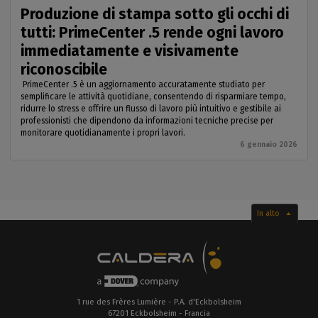
Produzione di stampa sotto gli occhi di
tutti: PrimeCenter .5 rende ogni lavoro
immediatamente e visivamente
riconoscibile
PrimeCenter .5 è un aggiornamento accuratamente studiato per
semplificare le attività quotidiane, consentendo di risparmiare tempo,
ridurre lo stress e offrire un flusso di lavoro più intuitivo e gestibile ai
professionisti che dipendono da informazioni tecniche precise per
monitorare quotidianamente i propri lavori.
6 gennaio 2026
In alto
1 rue des Frères Lumière - P.A. d'Eckbolsheim
67201 Eckbolsheim - Francia