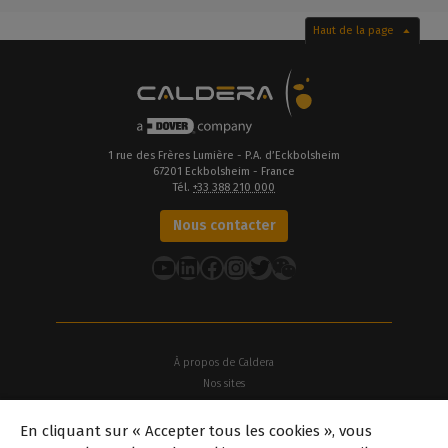
Haut de la page
1 rue des Frères Lumière - P.A. d’Eckbolsheim
67201 Eckbolsheim - France
Tél.
+33 388 210 000
Nous contacter
YouTube
LinkedIn
Facebook
Instagram
Twitter
À propos de Caldera
Nos sites
À propos de Dover
En cliquant sur « Accepter tous les cookies », vous
Offres d'emploi