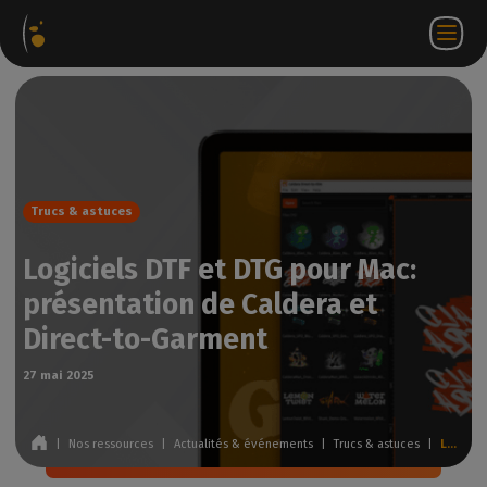
ages
Webstore
Portail
FR
Accéder à
Nous
iels
Partenaire
WorkSpace
contacter
Trucs & astuces
Logiciels DTF et DTG pour Mac:
présentation de Caldera et
Direct-to-Garment
27 mai 2025
|
Nos ressources
|
Actualités & événements
|
Trucs & astuces
|
Logiciels DTF et DTG pour Mac: présentation de Caldera et Direct-to-Garment