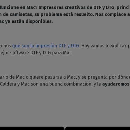
GESTIÓN DE SOFTWARE
y ropa deportiva
Ahorro de tinta
 de RIP
funcione en Mac? Impresores creativos de DTF y DTG, princ
féricos
padas
CalderaDock
Boletín
Reducir el consumo de tinta
 de camisetas, su problema está resuelto. Nos complace 
atibles
raRIP
Gestione todas sus
Reciba nuestras noticias
ración del hogar
Corte
ac ya están disponibles
ebe la compatibilidad
.
os
soluciones Caldera
directamente en su buzón
ción interior impresa
 impresoras y
otentes
Gestione los flujos de
doras
HARDWARE
trabajo de impresión a corte
esión industrial
DELL ordenadores
ne su producción
Automatización
icamos
qué son la impresión DTF y DTG
. Hoy vamos a explicar
ial
Estaciones RIP preinstaladas
ct
Racionalice su producción
ejor software DTF y DTG para Mac.
para facilitar la configuración
T
Espectrofotómetros
ARE
Instrumentos de medición
o al
suario de Mac o quiere pasarse a Mac, y se pregunta por dón
del color
Caldera y Mac son una buena combinación, y le
ayudaremos a
impresión
o a la
impresión