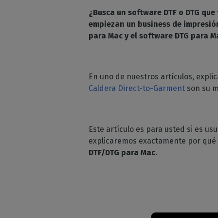
Moda 
Licencias perpetuas
¿Busca un software DTF o DTG que 
Peri
estam
empiezan un business de impresión
comp
Módulos Calde
Deco
para Mac y el software DTG para M
Compru
Conozca los módul
Decora
de sus
CalderaRIP y sus p
corta
ventajas
Impr
API REST de
Gestio
En uno de nuestros artículos, expl
industr
CalderaConne
Caldera Direct-to-Garment
son su m
Su solución API RES
DTF - DTG RIP SOFTW
Caldera Direct
Este artículo es para usted si es u
cine
explicaremos exactamente por qué 
RIP software para 
DTF/DTG para Mac
.
DTF
Caldera Direct
prenda
Software RIP para 
DTG