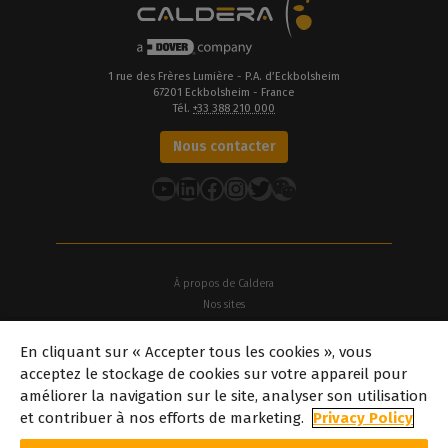
1 rue des Frères Lumière - P.A. d’Eckbolsheim
67201 Eckbolsheim - France
Tél.
+33 388 210 000
Nous contacter
YouTube
LinkedIn
Facebook
Instagram
Twitter
À propos de Caldera
Nos sites
À propos de Dover
En cliquant sur « Accepter tous les cookies », vous
Offres d'emploi
acceptez le stockage de cookies sur votre appareil pour
Partenaires
améliorer la navigation sur le site, analyser son utilisation
caldera.com © 2026 — Tous droits réservés. Toutes les marques
et contribuer à nos efforts de marketing.
Privacy Policy
commerciales, logos et noms de marque mentionnés sur ce site
web sont la propriété de leurs détenteurs respectifs. Toutes les