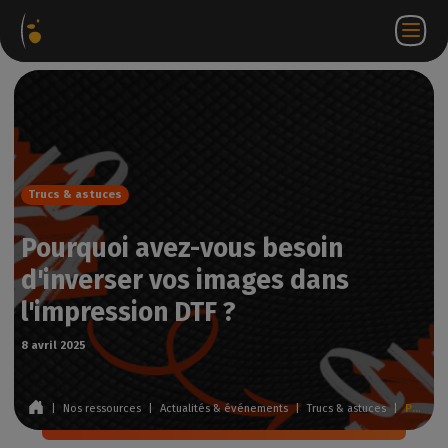
ages
Webstore
Portail
FR
Accéder à
Nous
iels
Partenaire
WorkSpace
contacter
Trucs & astuces
Pourquoi avez-vous besoin
d'inverser vos images dans
l'impression DTF ?
8 avril 2025
|
Nos ressources
|
Actualités & événements
|
Trucs & astuces
|
Pourquoi avez-vous besoin d'inverser vos images dans l'impression DTF ?