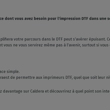
GESTION DE LOGICIELS
votre boîte mail
mpatibles
 intérieure
Découpe
CalderaDock
phériques
ulti-supports
Gérez vos découpes
Gérez vos solutions Caldera
ce dont vous avez besoin pour l'impression DTF dans une s
ortés
n
Automatisation
SOLUTIONS MATÉRIELLES
z la compatibilité de
e
Rationalisez votre
achines
Ordinateurs DELL
production
nds volumes
Stations RIP pré-installées
plifiera votre parcours dans le DTF peut s'avérer épuisant. Ce
ont vous ne vous servirez même pas à l'avenir, surtout si vou
Spectrophotomètres
Mesurez vos couleurs
ace simple.
deraest de permettre aux imprimeurs DTF, quel que soit leur
 davantage sur Caldera et découvrirez à quel point son interfa