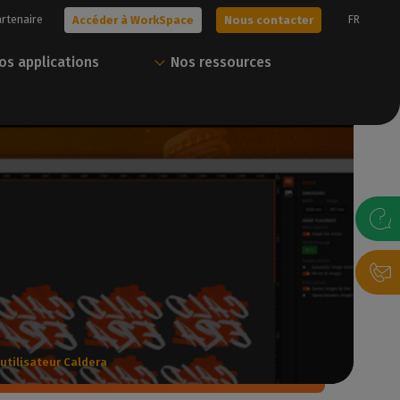
artenaire
FR
Accéder à WorkSpace
Nous contacter
os applications
Nos ressources
era !
Obtenez votre essai
Tout Caldera en un
gratuit
seul compte
s solutions, ou
sonnalisée avec
Nos experts vous aident à choisir la
Téléchargez nos ressources et gérez
meilleure solution pour vos besoins.
vos solutions Caldera via notre portail
client.
gratuit
Nous contacter
Accéder à WorkSpace
utilisateur Caldera