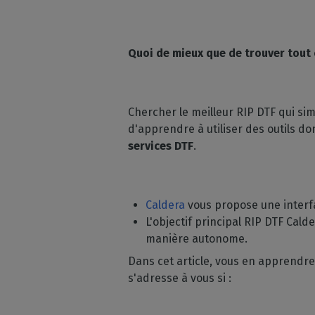
Licences RIP perpétuelles
OS co
Décoration
Modules CalderaRIP
Péri
Impression m
Découvrez les modules
Quoi de mieux que de trouver tout 
supp
CalderaRIP et leurs nombreux
Impressio
Vérifie
avantages
industriell
vos m
Gérez de gra
API REST
Chercher le meilleur RIP DTF qui sim
CalderaConnect
d'apprendre à utiliser des outils d
Votre solution d'API REST
services DTF
.
DTF - RIP DTG
Caldera
Logiciel RIP pour l'impression
Caldera
vous propose une interf
DTF
L'objectif principal RIP DTF Cal
Caldera Direct-to-
manière autonome.
Garment
Dans cet article, vous en apprendrez
RIP pour l'impression DTG
s'adresse à vous si :