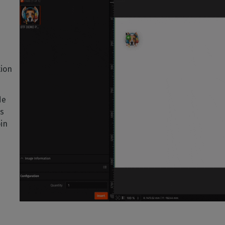
tion
de
es
in