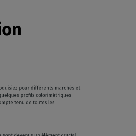
ion
roduisiez pour différents marchés et
 quelques profils colorimétriques
ompte tenu de toutes les
es sont devenus un élément crucial