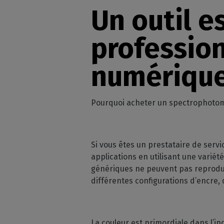
Licences RIP perpétuelles
Un outil e
OS co
Décoration
Modules CalderaRIP
Péri
Impression m
Découvrez les modules
profession
supp
CalderaRIP et leurs nombreux
Impressio
Vérifie
avantages
industriell
vos m
numériqu
Gérez de gra
API REST
CalderaConnect
Votre solution d'API REST
Pourquoi acheter un spectrophotom
DTF - RIP DTG
Caldera
Logiciel RIP pour l'impression
Si vous êtes un prestataire de serv
DTF
applications en utilisant une variét
Caldera Direct-to-
génériques ne peuvent pas reproduir
Garment
différentes configurations d’encre,
RIP pour l'impression DTG
La couleur est primordiale dans l’i