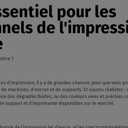
GESTION DE LOGICIELS
votre boîte mail
ssentiel pour les
mpatibles
 intérieure
Découpe
CalderaDock
phériques
ulti-supports
Gérez vos découpes
Gérez vos solutions Caldera
nels de l'impress
ortés
n
Automatisation
SOLUTIONS MATÉRIELLES
z la compatibilité de
e
Rationalisez votre
achines
Ordinateurs DELL
e
production
nds volumes
Stations RIP pré-installées
Spectrophotomètres
ètre ?
Mesurez vos couleurs
ices d’impression, il y a de grandes chances pour que vous p
é de machines, d’encres et de supports. Et soyons réalistes :
e des dégradés fluides, ou des couleurs vives et précises c
 de support et d’imprimante disponibles sur le marché.
ndustrie de l’impression jet d’encre, et les spectrophotomètr