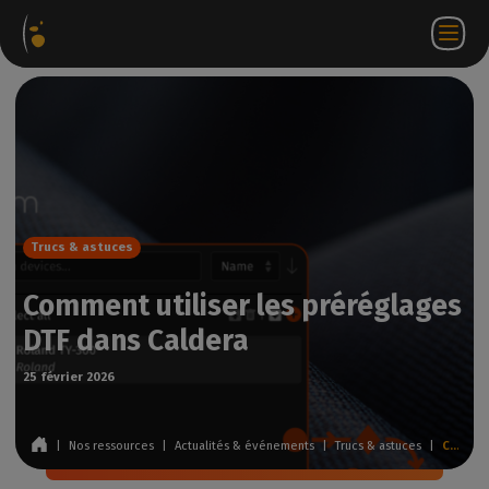
ages
Webstore
Portail
FR
Accéder à
Nous
iels
Partenaire
WorkSpace
contacter
Trucs & astuces
Comment utiliser les préréglages
DTF dans Caldera
25 février 2026
|
Nos ressources
|
Actualités & événements
|
Trucs & astuces
|
Comment utiliser les préréglages DTF dans Caldera