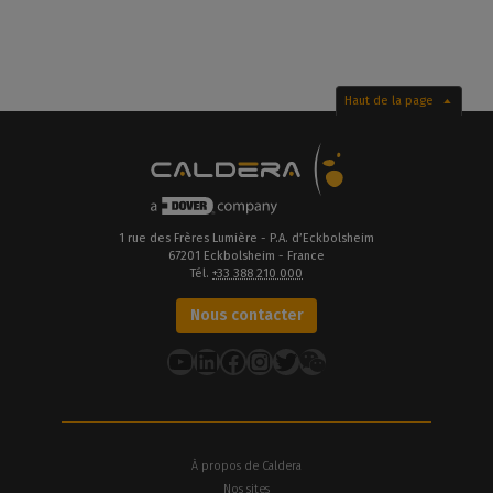
Haut de la page
1 rue des Frères Lumière - P.A. d’Eckbolsheim
67201 Eckbolsheim - France
Tél.
+33 388 210 000
Nous contacter
YouTube
LinkedIn
Facebook
Instagram
Twitter
À propos de Caldera
Nos sites