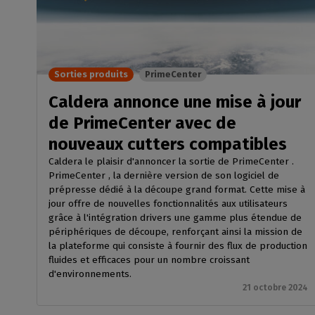
Licences RIP perpétuelles
OS co
Décoration
Modules CalderaRIP
Péri
Impression m
Découvrez les modules
supp
CalderaRIP et leurs nombreux
Impressio
Vérifie
Sorties produits
PrimeCenter
avantages
industriell
vos m
Gérez de gra
Caldera annonce une mise à jour
API REST
CalderaConnect
de PrimeCenter avec de
Votre solution d'API REST
nouveaux cutters compatibles
DTF - RIP DTG
Caldera le plaisir d'annoncer la sortie de PrimeCenter .
PrimeCenter , la dernière version de son logiciel de
Caldera
prépresse dédié à la découpe grand format. Cette mise à
Logiciel RIP pour l'impression
jour offre de nouvelles fonctionnalités aux utilisateurs
DTF
grâce à l'intégration drivers une gamme plus étendue de
périphériques de découpe, renforçant ainsi la mission de
Caldera Direct-to-
la plateforme qui consiste à fournir des flux de production
Garment
fluides et efficaces pour un nombre croissant
RIP pour l'impression DTG
d'environnements.
21 octobre 2024