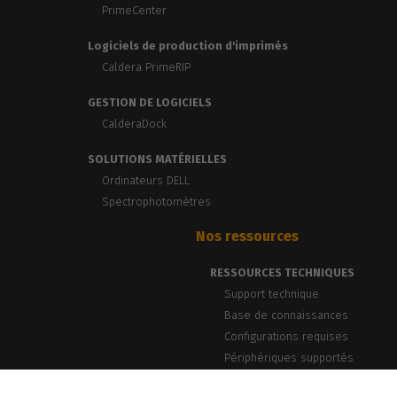
PrimeCenter
Logiciels de production d'imprimés
Caldera PrimeRIP
GESTION DE LOGICIELS
CalderaDock
SOLUTIONS MATÉRIELLES
Ordinateurs DELL
Spectrophotomètres
Nos ressources
RESSOURCES TECHNIQUES
Support technique
Base de connaissances
Configurations requises
Périphériques supportés
BLOG & ACTUALITÉS