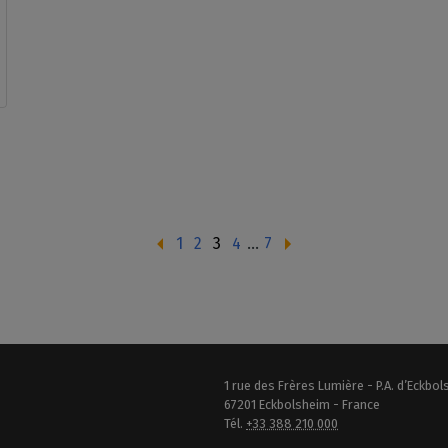
1
2
3
4
…
7
1 rue des Frères Lumière - P.A. d’Eckbo
67201 Eckbolsheim - France
Tél.
+33 388 210 000