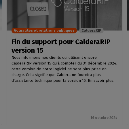
GESTION DE LOGICIELS
votre boîte mail
mpatibles
 intérieure
Découpe
CalderaDock
phériques
ulti-supports
Gérez vos découpes
Gérez vos solutions Caldera
ortés
n
Automatisation
SOLUTIONS MATÉRIELLES
z la compatibilité de
Actualités et relations publiques
CalderaRIP
e
Rationalisez votre
achines
Ordinateurs DELL
production
nds volumes
Fin du support pour CalderaRIP
Stations RIP pré-installées
version 15
Spectrophotomètres
Nous informons nos clients qui utilisent encore
Mesurez vos couleurs
CalderaRIP version 15 qu'à compter du 31 décembre 2024,
cette version de notre logiciel ne sera plus prise en
charge. Cela signifie que Caldera ne fournira plus
d'assistance technique pour la version 15. En savoir plus.
16 octobre 2024