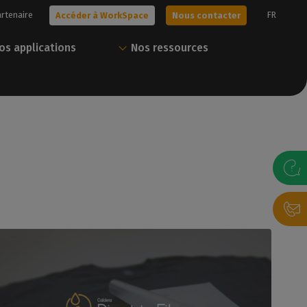
artenaire
FR
Accéder à WorkSpace
Nous contacter
os applications
Nos ressources
era !
Obtenez votre essai
Tout Caldera en un
gratuit
seul compte
s solutions, ou
sonnalisée avec
Nos experts vous aident à choisir la
Téléchargez nos ressources et gérez
meilleure solution pour vos besoins.
vos solutions Caldera via notre portail
client.
gratuit
Nous contacter
Accéder à WorkSpace