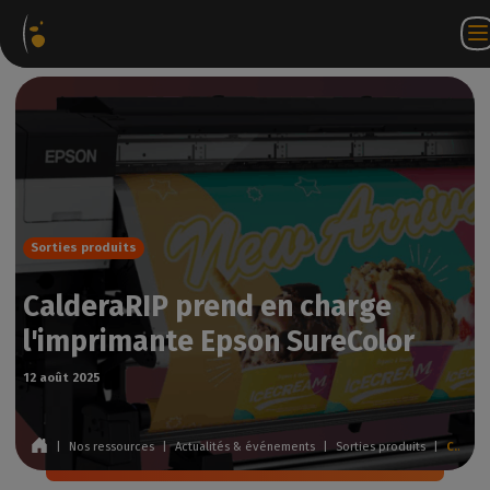
Packages
Webstore
Portail
FR
Accéder à
Nous
logiciels
Partenaire
WorkSpace
contacter
Sorties produits
CalderaRIP prend en charge
l'imprimante Epson SureColor
12 août 2025
|
Nos ressources
|
Actualités & événements
|
Sorties produits
|
CalderaRIP prend en charge l'imprimante Epson SureColor