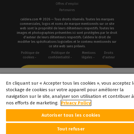
Offres d'emploi
Partenaires
caldera.com © 2026 — Tous droits réservés. Toutes les marques
commerciales, logos et noms de marque mentionnés sur ce site
web sont la propriété de leurs détenteurs respectifs. Toutes les
images et photographies présentées ici sont protégées par le droit
d'auteur de leurs détenteurs respectifs. Caldera le droit de
modifier les spécifications logicielles et le contenu mentionnés sur
ce site web sans préavis.
Politique de
Politique de
Mentions
Droits
cookies
confidentialité
légales
d'auteur
En cliquant sur « Accepter tous les cookies », vous acceptez l
stockage de cookies sur votre appareil pour améliorer la
navigation sur le site, analyser son utilisation et contribuer à
nos efforts de marketing.
Privacy Policy
Autoriser tous les cookies
Tout refuser