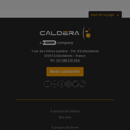
Haut de la page
1 rue des Frères Lumière - P.A. d’Eckbolsheim
67201 Eckbolsheim - France
Tél.
+33 388 210 000
Nous contacter
YouTube
LinkedIn
Facebook
Instagram
Twitter
À propos de Caldera
Nos sites
À propos de Dover