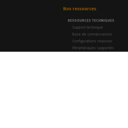
Nos ressources
RESSOURCES TECHNIQUES
Support technique
Base de connaissances
Configurations requises
Périphériques supportés
BLOG & ACTUALITÉS
Blog, News & Events
Témoignages clients
Webinars PrintLab
Newsletter
caldera.com © 2026 — Tous droits réservés. Toutes les marques commerciale
protégées par le droit d'auteur de leurs dét