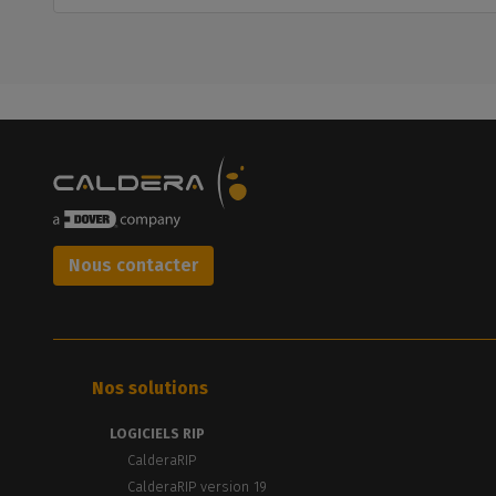
Nous contacter
Nos solutions
LOGICIELS RIP
CalderaRIP
CalderaRIP version 19