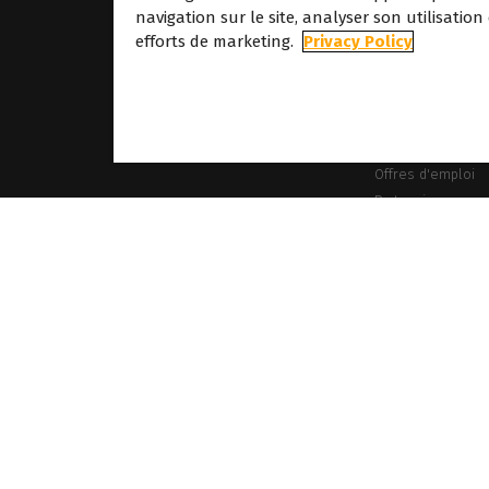
navigation sur le site, analyser son utilisation
À propos
efforts de marketing.
Privacy Policy
À propos de Cald
Nos sites
À propos de Dove
Offres d'emploi
Partenaires
s, logos et noms de marque mentionnés sur ce site web sont la propriété de leurs dét
enteurs respectifs. Caldera le droit de modifier les spécifications logicielles et le con
Politique de cookies
Politique de confidentialité
Mentions légales
Droits d'auteu