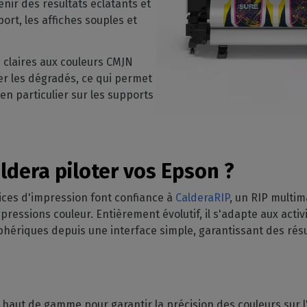
nir des résultats éclatants et
rt, les affiches souples et
 claires aux couleurs CMJN
rer les dégradés, ce qui permet
 en particulier sur les supports
ldera piloter vos Epson ?
vices d'impression font confiance à
CalderaRIP
, un RIP multim
mpressions couleur. Entièrement évolutif, il s'adapte aux activ
phériques depuis une interface simple, garantissant des ré
haut de gamme pour garantir la précision des couleurs sur l