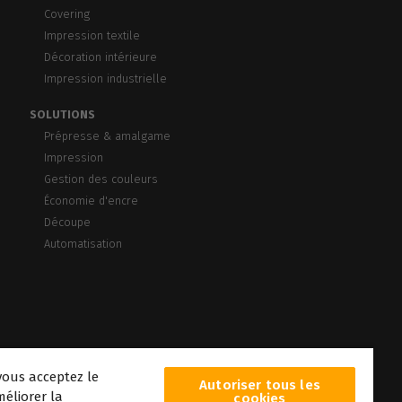
Covering
Impression textile
Décoration intérieure
Impression industrielle
SOLUTIONS
Prépresse & amalgame
Impression
Gestion des couleurs
Économie d'encre
Découpe
Automatisation
vous acceptez le
Autoriser tous les
éliorer la
cookies