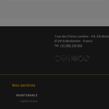
1 rue des Frères Lumière - P.A. d’Eckbo
67201 Eckbolsheim - France
Tél.
+33 388 210 000
YouTube
LinkedIn
Facebook
Instagram
Twitter
Nos services
MAINTENANCE
CalderaCare