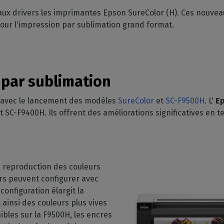
GESTION DE LOGICIELS
votre boîte mail
mpatibles
aux drivers les imprimantes Epson SureColor (H). Ces nouve
 intérieure
Découpe
CalderaDock
pour l'impression par sublimation grand format.
phériques
ulti-supports
Gérez vos découpes
Gérez vos solutions Caldera
ortés
n
Automatisation
SOLUTIONS MATÉRIELLES
z la compatibilité de
e
Rationalisez votre
achines
Ordinateurs DELL
production
nds volumes
Stations RIP pré-installées
 par sublimation
Spectrophotomètres
n avec le lancement des modèles
SureColor
et
SC-F9500H
. L'
E
Mesurez vos couleurs
SC-F9400H. Ils offrent des améliorations significatives en te
a reproduction des couleurs
eurs peuvent configurer avec
configuration élargit la
ainsi des couleurs plus vives
bles sur la F9500H, les encres