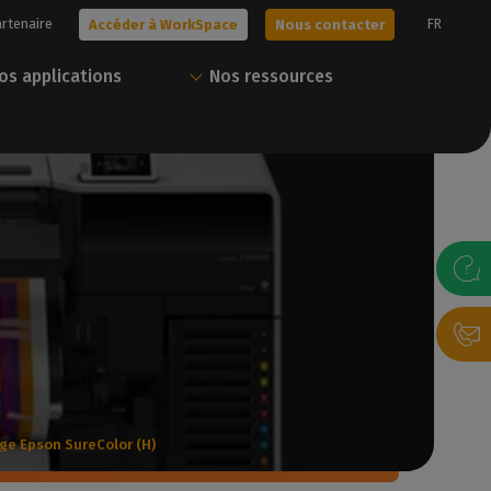
artenaire
FR
Accéder à WorkSpace
Nous contacter
os applications
Nos ressources
era !
Obtenez votre essai
Tout Caldera en un
gratuit
seul compte
s solutions, ou
sonnalisée avec
Nos experts vous aident à choisir la
Téléchargez nos ressources et gérez
meilleure solution pour vos besoins.
vos solutions Caldera via notre portail
client.
gratuit
Nous contacter
Accéder à WorkSpace
ge Epson SureColor (H)