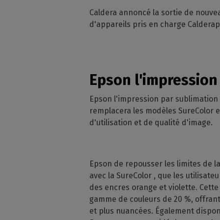
Licences RIP perpétuelles
OS co
Caldera annoncé la sortie de nouve
Décoration
Modules CalderaRIP
d'appareils pris en charge Caldera
Péri
Impression m
Découvrez les modules
supp
CalderaRIP et leurs nombreux
Impressio
Vérifie
avantages
industriell
vos m
Gérez de gra
API REST
Epson l'impression
CalderaConnect
Votre solution d'API REST
Epson l'impression par sublimatio
remplacera les modèles SureColor et 
DTF - RIP DTG
d'utilisation et de qualité d'image.
Caldera
Logiciel RIP pour l'impression
DTF
Epson de repousser les limites de l
Caldera Direct-to-
avec la SureColor , que les utilisat
Garment
des encres orange et violette. Cette 
RIP pour l'impression DTG
gamme de couleurs de 20 %, offrant 
et plus nuancées. Également disponi