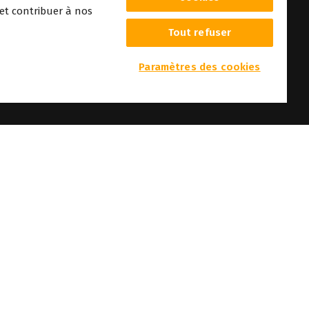
 et contribuer à nos
Tout refuser
era
Paramètres des cookies
r
enteurs respectifs. Toutes les images et photographies présentées ici sont
tenu mentionnés sur ce site web sans préavis.
r