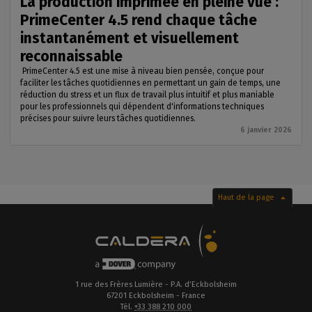
La production imprimée en pleine vue :
PrimeCenter 4.5 rend chaque tâche
instantanément et visuellement
reconnaissable
PrimeCenter 4.5 est une mise à niveau bien pensée, conçue pour
faciliter les tâches quotidiennes en permettant un gain de temps, une
réduction du stress et un flux de travail plus intuitif et plus maniable
pour les professionnels qui dépendent d'informations techniques
précises pour suivre leurs tâches quotidiennes.
6 janvier 2026
Haut de la page
1 rue des Frères Lumière - P.A. d’Eckbolsheim
67201 Eckbolsheim - France
Tél.
+33 388 210 000