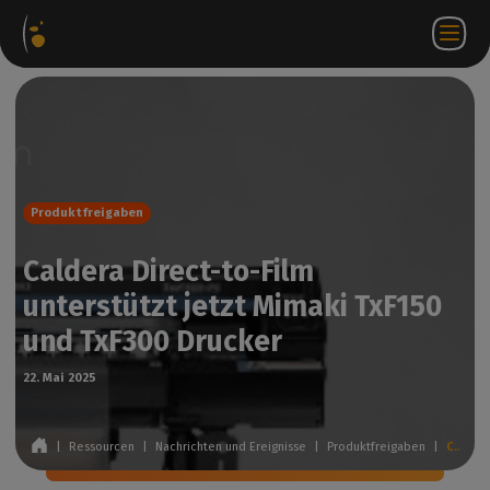
ware-
Internetshop
Partner-
DE
Anmeldung
Kontakt
te
Portal
bei
WorkSpace
Produktfreigaben
Caldera Direct-to-Film
unterstützt jetzt Mimaki TxF150
und TxF300 Drucker
22. Mai 2025
|
Ressourcen
|
Nachrichten und Ereignisse
|
Produktfreigaben
|
Caldera Direct-to-Film unterstützt jetzt Mimaki TxF150 und TxF300 Drucker