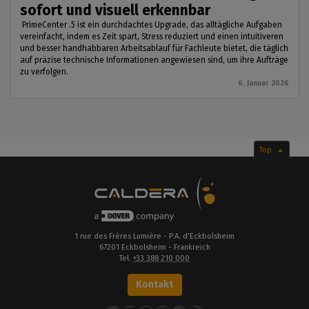
sofort und visuell erkennbar
PrimeCenter .5 ist ein durchdachtes Upgrade, das alltägliche Aufgaben
vereinfacht, indem es Zeit spart, Stress reduziert und einen intuitiveren
und besser handhabbaren Arbeitsablauf für Fachleute bietet, die täglich
auf präzise technische Informationen angewiesen sind, um ihre Aufträge
zu verfolgen.
6. Januar 2026
Top
1 rue des Frères Lumière - P.A. d'Eckbolsheim
67201 Eckbolsheim - Frankreich
Tel.
+33 388 210 000
Kontakt