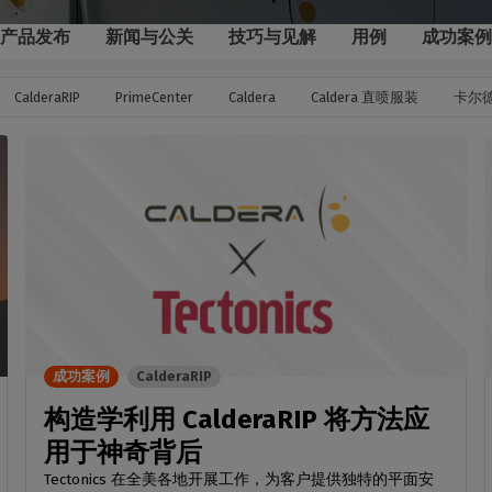
家居装饰
CalderaRIP 模块
切割
印花室内装饰
了解 CalderaRIP 模块及其强大
硬件
管理从印刷到切割的工作
产品发布
新闻与公关
技巧与见解
用例
成功案例
优势
程
DELL 计算机
工业印刷
CalderaConnect REST
自动化
预装RIP 站，便于安装
CalderaRIP
PrimeCenter
Caldera
Caldera 直喷服装
卡尔
管理您的工业生产
API
简化生产流程
分光光度计
您的 REST API 解决方案
颜色测量仪器
TF - DTGRIP 软件
Caldera 直接制作电影
RIP DTF 打印软件
Caldera 直接到服装
用于 DTG 印刷的RIP 软件
成功案例
CalderaRIP
构造学利用 CalderaRIP 将方法应
用于神奇背后
Tectonics 在全美各地开展工作，为客户提供独特的平面安