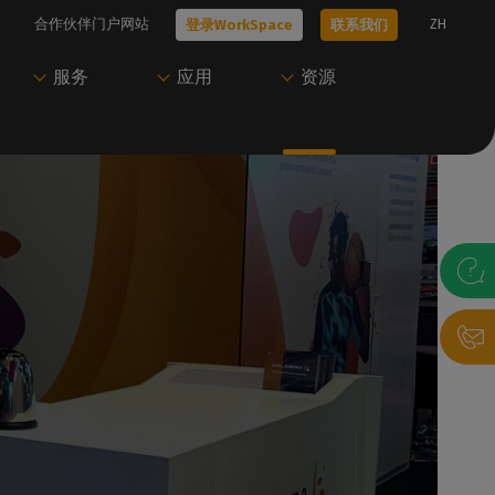
合作伙伴门户网站
ZH
登录WorkSpace
联系我们
服务
应用
资源
技术问题？
只需一个账户即可访
开始使用Caldera
尝试Caldera
问Caldera
、工作流
我们的所有技术文档
我们的专家可以帮助您选择最适合您需
联系我们，与我们的专家预约演示，或开
Caldera 支持团
求的解决方案
始免费试用。
访问我们的用户门户，下载资源并管理您
的Caldera 解决方案。
联系我们
获取演示
录帮助台
P
登录WorkSpace
决方案