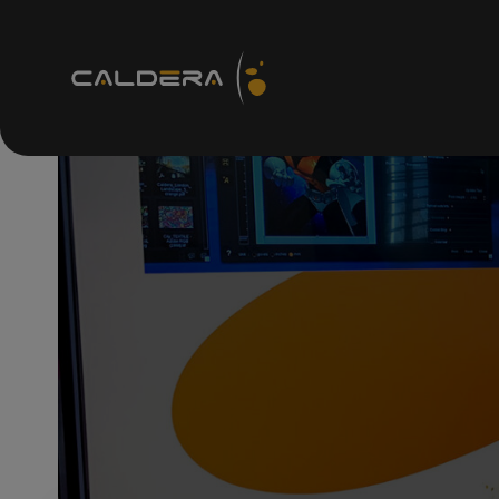
技术资源
R
支持
如何
知识c
访问
技术
检查
支持
检查