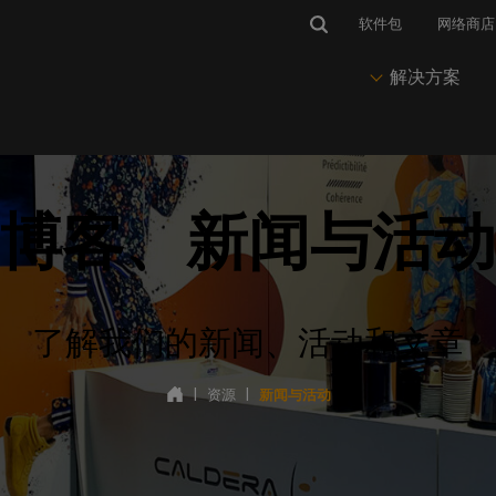
软件包
网络商店
解决方案
市场与应用
IP 软件
维护
新闻与见解
解决方案
套料软件
博客、新闻与活动
有
与热线
标识和图案
CalderaRIP
CalderaCare
博客、新闻与活动
印前与Nesting
PrimeCenter
获得技术支持
印刷视觉传播
推动您的印刷和切割生产
始终保持生产运行
我们的所有最新文章
准备打印和剪切文件
管理印前、作业准备
访问
程和排版
并联系
enter
软标识
CalderaRIP 第 19 版
专业服务
成功案例
印刷
队。
印刷生产软件
了解我们的新闻、活动和文章
我们的技术文档
在柔性介质上打印
CalderaRIP 的新功能
客户故事和使用案例
推动印刷生产
培训Center
登
Caldera PrimeRI
获得快速有效的培训
要求
包装
年度订阅
打印实验室网络研讨会
色彩管理
智能打印工作流管理
|
资源
|
新闻与活动
硬件和操作系统的兼容性
在乙烯基承印物上打印
入门级订阅RIP
观看我们的网络研讨会
掌握色彩输出
软件管理
的外设
纺织品印花
永久许可证
通讯
节省墨水
打印机和切割机的兼容性
印花时装和运动装
永久性RIP 许可协议
在您的邮箱中直接接收我们的
减少墨水消耗
CalderaDock
新闻
管理所有Caldera 解