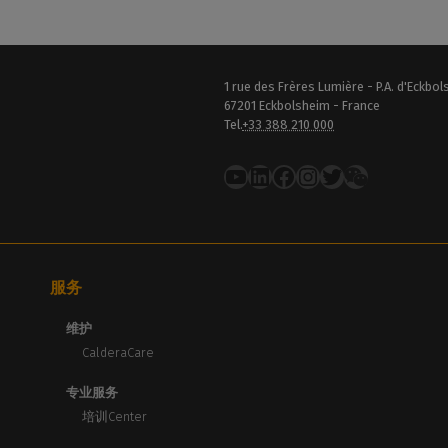
1 rue des Frères Lumière - P.A. d'Eckbo
67201 Eckbolsheim - France
Tel.
+33 388 210 000
YouTube
LinkedIn
在 Facebook 上
Instagram
推特
服务
维护
CalderaCare
专业服务
培训Center