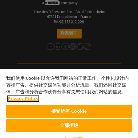
1 rue des Frères Lumière - P.A. d'Eckbolsheim
67201 Eckbolsheim - France
Tel.
+33 388 210 000
联系我们
YouTube
LinkedIn
在 Facebook 上
Instagram
推特
关于Caldera
我们使用 Cookie 以允许我们网站的正常工作、个性化设计内
我们的地点
容和广告、提供社交媒体功能并分析流量。我们还同社交媒
体、广告和分析合作伙伴分享有关您使用我们网站的信息。
关于Dover
Privacy Policy
职业生涯
合作伙伴
接受所有 Cookie
caldera.com © 2026 — 保留所有权利。本网站提及的所有商标、标识
及品牌名称均为其各自所有者的财产。此处展示的所有图像和照片版
权归其各自所有者所有。Caldera 在不事先通知的情况下修改本网站
全部拒绝
所引述的软件规格及内容的权利。
Cookie 政策
隐私政策
法律声明
版权