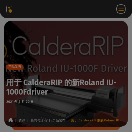
软件
网络
合作伙伴门
ZH
登录
联系
包
商店
户网站
WorkSpace
我们
产品发布
用于 CalderaRIP 的新Roland IU-
1000Fdriver
2021 年 7 月 20 日
|
资源
|
新闻与活动
|
产品发布
|
用于 CalderaRIP 的新Roland IU-1000Fdriver