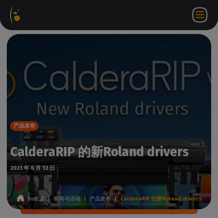
软件
网络
合作伙伴门
ZH
登录
联系
包
商店
户网站
WorkSpace
我们
产品发布
CalderaRIP 的新Roland drivers
2023 年 6 月 12 日
|
资源
|
新闻与活动
|
产品发布
|
CalderaRIP 的新Roland drivers