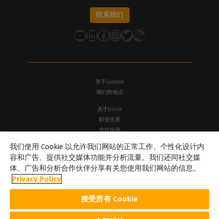
联系我们
YouTube
LinkedIn
在 Facebook 上
Instagram
推特
关于Caldera
我们的地点
关于Dover
职业生涯
合作伙伴
caldera.com © 2026 — 保留所有权利。本网站提及的所有商标、标识
我们使用 Cookie 以允许我们网站的正常工作、个性化设计内
及品牌名称均为其各自所有者的财产。此处展示的所有图像和照片版
容和广告、提供社交媒体功能并分析流量。我们还同社交媒
权归其各自所有者所有。Caldera 在不事先通知的情况下修改本网站
体、广告和分析合作伙伴分享有关您使用我们网站的信息。
所引述的软件规格及内容的权利。
Privacy Policy
Cookie 政策
隐私政策
法律声明
版权
接受所有 Cookie