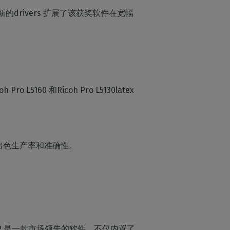
版。这些新的drivers 扩展了该获奖软件在宽幅
流
L5160 和Ricoh Pro L5130latex
的出色生产率和准确性。
eraRIP 是一款市场领先的软件，不仅内置了