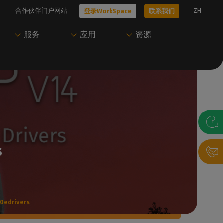
合作伙伴门户网站
ZH
登录WorkSpace
联系我们
服务
应用
资源
技术问题？
只需一个账户即可访
开始使用Caldera
尝试Caldera
问Caldera
、工作流
我们的所有技术文档
我们的专家可以帮助您选择最适合您需
联系我们，与我们的专家预约演示，或开
Caldera 支持团
求的解决方案
始免费试用。
访问我们的用户门户，下载资源并管理您
的Caldera 解决方案。
s
联系我们
获取演示
录帮助台
P
登录WorkSpace
0edrivers
决方案