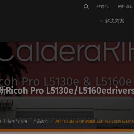
软件包
网络商店
解决方案
市场与应用
IP 软件
维护
新闻与见解
解决方案
套料软件
有
与热线
标识和图案
CalderaRIP
CalderaCare
博客、新闻与活动
印前与Nesting
PrimeCenter
获得技术支持
印刷视觉传播
推动您的印刷和切割生产
始终保持生产运行
我们的所有最新文章
准备打印和剪切文件
管理印前、作业准备
访问
程和排版
并联系
enter
软标识
CalderaRIP 第 19 版
专业服务
成功案例
印刷
队。
icoh Pro L5130e/L5160edriver
印刷生产软件
我们的技术文档
在柔性介质上打印
CalderaRIP 的新功能
客户故事和使用案例
推动印刷生产
培训Center
登
Caldera PrimeRI
获得快速有效的培训
要求
包装
年度订阅
打印实验室网络研讨会
色彩管理
智能打印工作流管理
硬件和操作系统的兼容性
在乙烯基承印物上打印
入门级订阅RIP
观看我们的网络研讨会
掌握色彩输出
软件管理
的外设
纺织品印花
永久许可证
通讯
节省墨水
源
|
新闻与活动
|
产品发布
|
用于 CalderaRIP 的新Ricoh Pro L5130e/L516
打印机和切割机的兼容性
印花时装和运动装
永久性RIP 许可协议
在您的邮箱中直接接收我们的
减少墨水消耗
CalderaDock
新闻
管理所有Caldera 解