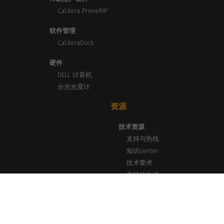
Caldera PrimeRIP
软件管理
CalderaDock
硬件
DELL 计算机
分光光度计
资源
技术资源
支持与热线
知识center
技术要求
支持的外设
新闻与见解
博客、新闻与活动
成功案例