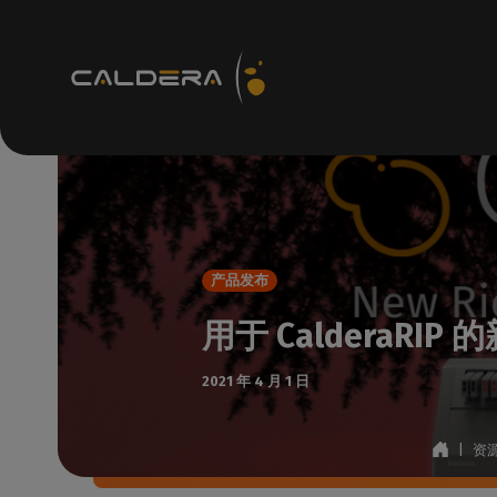
技术资源
R
支持
如何
产品发布
知识c
用于 CalderaRIP 的新R
访问
技术
2021 年 4 月 1 日
检查
支持
|
资
检查