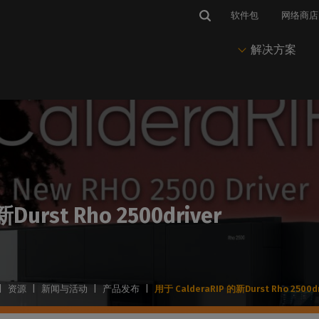
软件包
网络商店
解决方案
市场与应用
IP 软件
维护
新闻与见解
解决方案
套料软件
有
与热线
标识和图案
CalderaRIP
CalderaCare
博客、新闻与活动
印前与Nesting
PrimeCenter
获得技术支持
印刷视觉传播
推动您的印刷和切割生产
始终保持生产运行
我们的所有最新文章
准备打印和剪切文件
管理印前、作业准备
访问
程和排版
并联系
enter
软标识
CalderaRIP 第 19 版
专业服务
成功案例
印刷
队。
Durst Rho 2500driver
印刷生产软件
我们的技术文档
在柔性介质上打印
CalderaRIP 的新功能
客户故事和使用案例
推动印刷生产
培训Center
登
Caldera PrimeRI
获得快速有效的培训
要求
包装
年度订阅
打印实验室网络研讨会
色彩管理
智能打印工作流管理
硬件和操作系统的兼容性
在乙烯基承印物上打印
入门级订阅RIP
观看我们的网络研讨会
掌握色彩输出
软件管理
的外设
纺织品印花
永久许可证
通讯
节省墨水
|
资源
|
新闻与活动
|
产品发布
|
用于 CalderaRIP 的新Durst Rho 2500dr
打印机和切割机的兼容性
印花时装和运动装
永久性RIP 许可协议
在您的邮箱中直接接收我们的
减少墨水消耗
CalderaDock
新闻
管理所有Caldera 解