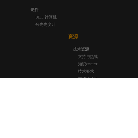
硬件
DELL 计算机
分光光度计
资源
技术资源
支持与热线
知识center
技术要求
支持的外设
新闻与见解
博客、新闻与活动
成功案例
打印实验室网络研讨会
通讯