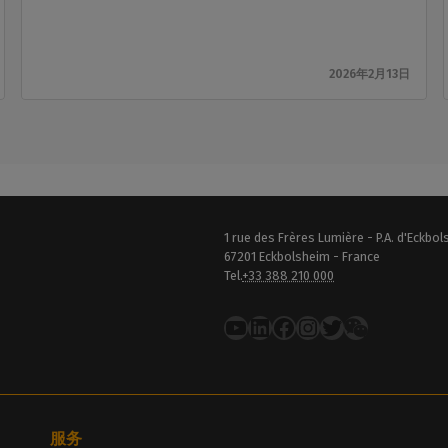
2026年2月13日
1 rue des Frères Lumière - P.A. d'Eckbo
67201 Eckbolsheim - France
Tel.
+33 388 210 000
YouTube
LinkedIn
在 Facebook 上
Instagram
推特
服务