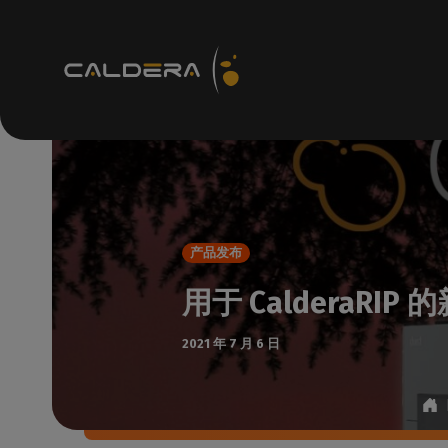
技术资源
R
支持
如何
产品发布
知识c
用于 CalderaRIP 的新
访问
技术
2021 年 7 月 6 日
检查
支持
检查