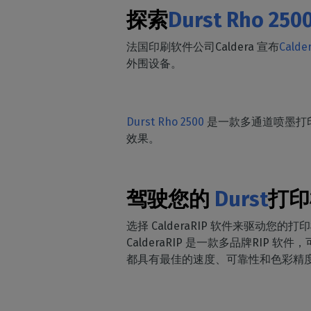
探索
Durst Rho 250
法国印刷软件公司Caldera 宣布
Calde
外围设备。
D
Durst Rho 2500
是一款多通道喷墨打
效果。
驾驶您的
Durst
打印
选择 CalderaRIP 软件来驱
CalderaRIP 是一款多品牌RI
都具有最佳的速度、可靠性和色彩精