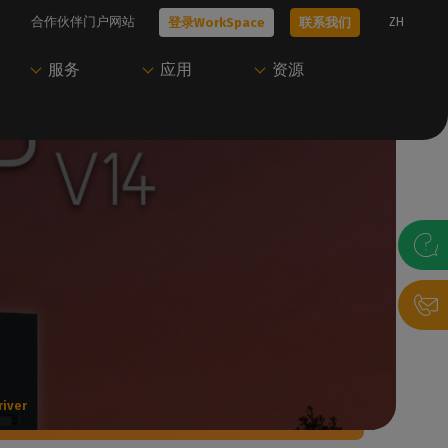
合作伙伴门户网站
ZH
登录WorkSpace
联系我们
服务
应用
资源
技术问题？
只需一个账户即可访
开始使用Caldera
尝试Caldera
问Caldera
、工作流
我们的所有技术文档
我们的专家可以帮助您选择最适合您需
联系我们，与我们的专家预约演示，或开
Caldera 支持团
求的解决方案
始免费试用。
访问我们的用户门户，下载资源并管理您
的Caldera 解决方案。
联系我们
获取演示
录帮助台
P
登录WorkSpace
iver
决方案