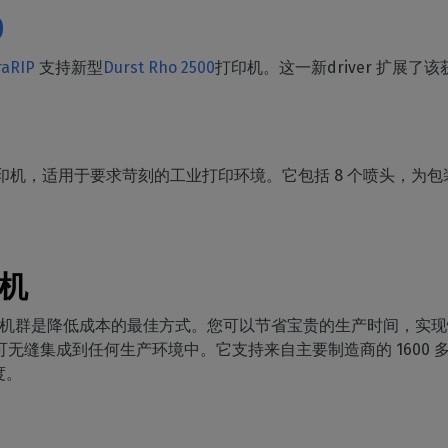
家居装饰
CalderaRIP 模块
切割
0
印花室内装饰
了解 CalderaRIP 模块及其强大
硬件
管理从印刷到切割的工作
优势
程
DELL 计算机
raRIP
工业印刷
支持新型
Durst Rho 2500
打印机。这一新driver 扩展
CalderaConnect REST
自动化
预装RIP 站，便于安装
管理您的工业生产
API
简化生产流程
分光光度计
您的 REST API 解决方案
颜色测量仪器
TF - DTGRIP 软件
印机，适用于要求苛刻的工业打印环境。它包括 8 个喷头，为
Caldera 直接制作电影
RIP DTF 打印软件
Caldera 直接到服装
机
用于 DTG 印刷的RIP 软件
动您的打印机群是降低成本的最佳方式。您可以节省宝贵的生产时间，
P 软件，可无缝集成到任何生产环境中。它支持来自主要制造商的 16
度。