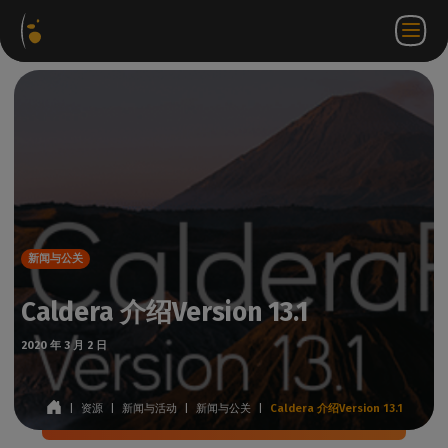
软件
网络
合作伙伴门
ZH
登录
联系
包
商店
户网站
WorkSpace
我们
新闻与公关
Caldera 介绍Version 13.1
2020 年 3 月 2 日
|
资源
|
新闻与活动
|
新闻与公关
|
Caldera 介绍Version 13.1